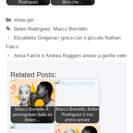
Rodriguez
libro che…
Categorie
show girl
Tag
Belen Rodriguez
,
Marco Borriello
Elisabetta Gregoraci gioca con il piccolo Nathan
Falco
Anna Falchi e Andrea Ruggieri amore a gonfie vele
Related Posts:
Marco Borriello Ã¨
Marco Borriello, Belen
perseguitato dalla ex
Rodriguez il mio
Belen…
primo amore