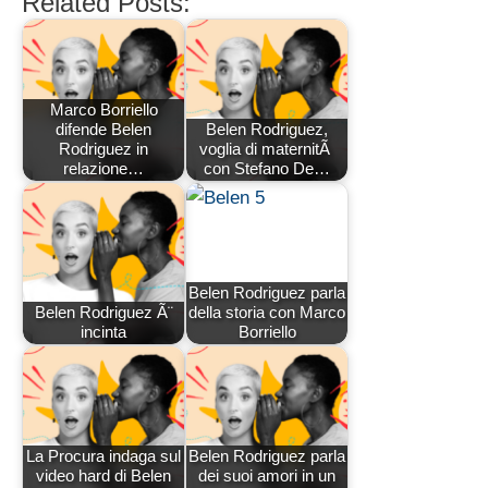
Related Posts:
Marco Borriello
difende Belen
Belen Rodriguez,
Rodriguez in
voglia di maternitÃ
relazione…
con Stefano De…
Belen Rodriguez parla
Belen Rodriguez Ã¨
della storia con Marco
incinta
Borriello
La Procura indaga sul
Belen Rodriguez parla
video hard di Belen
dei suoi amori in un