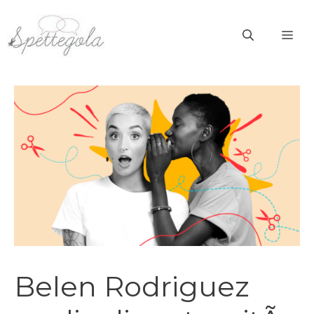
Vai
al
ME
contenuto
Belen Rodriguez