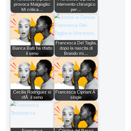
provoca Malgioglio:
intervento chirurgico
Mi critica…
per…
Francesca Del Taglia,
Bianca Balti ha rifatto
dopo la nascita di
il seno
Brando mi…
Cecilia Rodriguez si
Francesca Cipriani Ã¨
rifÃ il seno
single
Francesca
Cristina del Basso