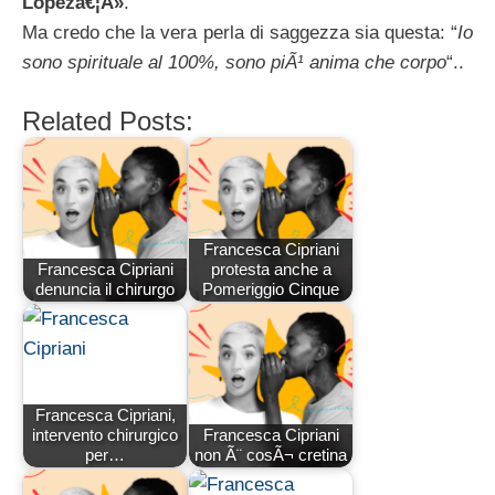
Lopezâ€¦Â»
.
Ma credo che la vera perla di saggezza sia questa: “
Io
sono spirituale al 100%, sono piÃ¹ anima che corpo
“..
Related Posts:
Francesca Cipriani
Francesca Cipriani
protesta anche a
denuncia il chirurgo
Pomeriggio Cinque
Francesca Cipriani,
intervento chirurgico
Francesca Cipriani
per…
non Ã¨ cosÃ¬ cretina