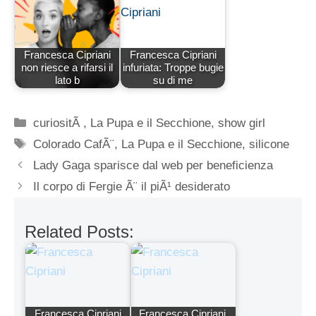
Francesca Cipriani
Francesca Cipriani
non riesce a rifarsi il
infuriata: Troppe bugie
lato b
su di me
Categorie
curiositÃ
,
La Pupa e il Secchione
,
show girl
Tag
Colorado CafÃ¨
,
La Pupa e il Secchione
,
silicone
Lady Gaga sparisce dal web per beneficienza
Il corpo di Fergie Ã¨ il piÃ¹ desiderato
Related Posts:
Francesca Cipriani
Francesca Cipriani,