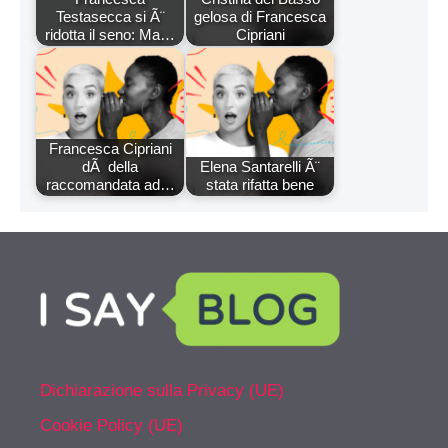
Testasecca si Ã¨
gelosa di Francesca
ridotta il seno: Ma…
Cipriani
Francesca Cipriani
dÃ della
Elena Santarelli Ã¨
raccomandata ad…
stata rifatta bene
Dichiarazione sulla Privacy (UE)
Cookie Policy (UE)