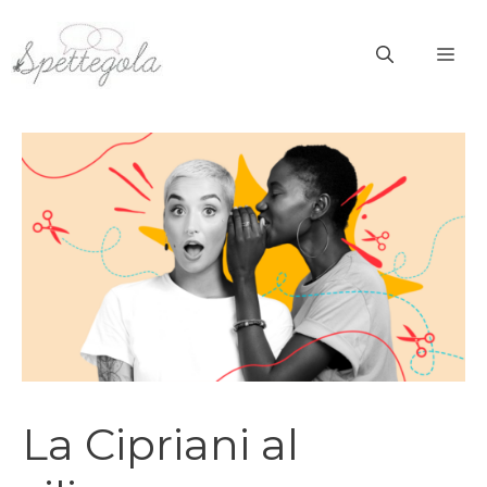
Vai
al
ME
contenuto
La Cipriani al