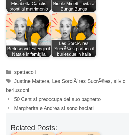
Elisabetta Canalis
Nicole Minetti invita al
pronti al matrimonio
Bunga Bunga
Les SorciÃ¨res
Berlusconi festeggia il
SucrÃ©es portano il
Natale in famiglia
burlesque in Italia
Categorie
spettacoli
Tag
Justine Mattera
,
Les SorciÃ¨res SucrÃ©es
,
silvio
berlusconi
50 Cent si preoccupa del suo bagnetto
Margherita e Andrea si sono baciati
Related Posts: