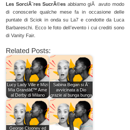
Les SorciÃ¨res SucrÃ©es
abbiamo giÃ avuto modo
di conoscerle qualche mese fa in occasione delle
puntate di Sciok in onda su La7 e condotte da Luca
Barbareschi. Ecco le foto dell’evento i cui crediti sono
di Vanity Fair.
Related Posts:
Lucy Lady Ville e Mizi
Sabina Began si Ã¨
Mia Grandâ€™ Ame
avvicinata a Dio
al Derby di Milano
grazie al bunga bunga
George Clooney ed