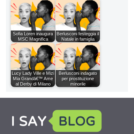
Sofia Loren inaugura
Berlusconi festeggia il
MSC Magnifica
Natale in famiglia
Lucy Lady Ville e Mizi
Berlusconi indagato
Mia Grandâ€™ Ame
per prostituzione
al Derby di Milano
minorile