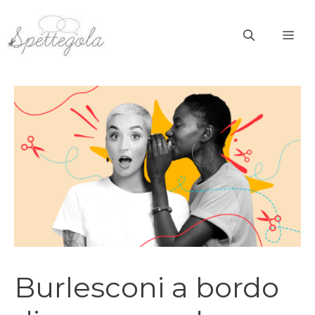
Vai
al
ME
contenuto
Burlesconi a bordo