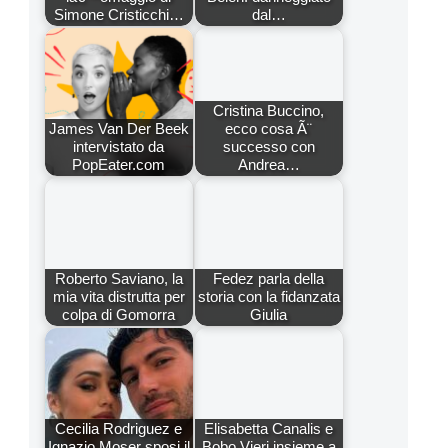
Simone Cristicchi…
dal…
Cristina Buccino,
James Van Der Beek
ecco cosa Ã¨
intervistato da
successo con
PopEater.com
Andrea…
Roberto Saviano, la
Fedez parla della
mia vita distrutta per
storia con la fidanzata
colpa di Gomorra
Giulia
Cecilia Rodriguez e
Elisabetta Canalis e
Ignazio Moser sposi il
Bobo Vieri insieme a