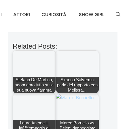
I
ATTORI
CURIOSITÃ
SHOW GIRL
Related Posts:
Stefano De Martino,
Simona Salvemini
scopriamo tutto sulla
parla del rapporto con
sua nuova fiamma
Melissa…
Laura Antonelli,
Marco Borriello vs
lâ€™omaggio di
Belen: danneggiato