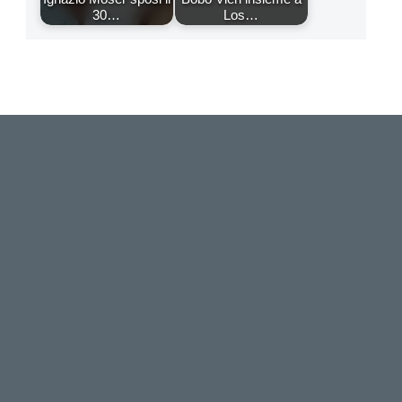
30…
Los…
Vuoi pubblicare sul nostro network?