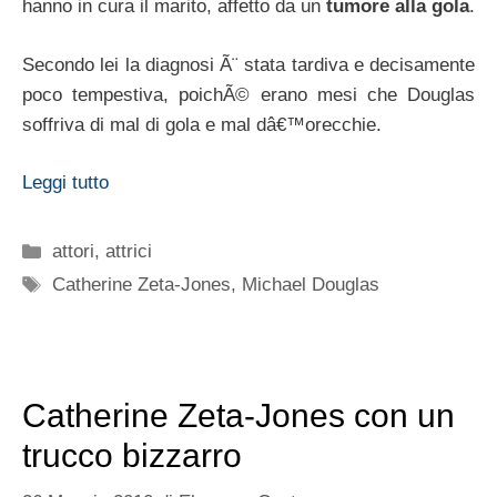
hanno in cura il marito, affetto da un
tumore alla gola
.
Secondo lei la diagnosi Ã¨ stata tardiva e decisamente
poco tempestiva, poichÃ© erano mesi che Douglas
soffriva di mal di gola e mal dâ€™orecchie.
Leggi tutto
Categorie
attori
,
attrici
Tag
Catherine Zeta-Jones
,
Michael Douglas
Catherine Zeta-Jones con un
trucco bizzarro