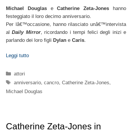
Michael Douglas
e
Catherine Zeta-Jones
hanno
festeggiato il loro decimo anniversario.
Per lâ€™occasione, hanno rilasciato unâ€™intervista
al
Daily Mirror
, ricordando i tempi felici degli inizi e
parlando dei loro figli
Dylan
e
Caris
.
Leggi tutto
Categorie
attori
Tag
anniversario
,
cancro
,
Catherine Zeta-Jones
,
Michael Douglas
Catherine Zeta-Jones in