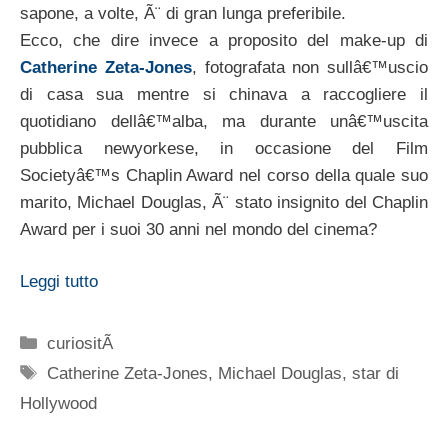
sapone, a volte, Ã¨ di gran lunga preferibile.
Ecco, che dire invece a proposito del make-up di
Catherine Zeta-Jones
, fotografata non sullâ€™uscio
di casa sua mentre si chinava a raccogliere il
quotidiano dellâ€™alba, ma durante unâ€™uscita
pubblica newyorkese, in occasione del Film
Societyâ€™s Chaplin Award nel corso della quale suo
marito, Michael Douglas, Ã¨ stato insignito del Chaplin
Award per i suoi 30 anni nel mondo del cinema?
Leggi tutto
Categorie
curiositÃ
Tag
Catherine Zeta-Jones
,
Michael Douglas
,
star di
Hollywood