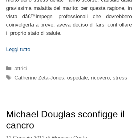
gravissima malattia del marito: per questa ragione, in
vista dâ€™impegni professionali che dovrebbero
coinvolgerla a breve, aveva deciso di farsi controllare
il proprio stato di salute.
Leggi tutto
Categorie
attrici
Tag
Catherine Zeta-Jones
,
ospedale
,
ricovero
,
stress
Michael Douglas sconfigge il
cancro
11 Gennaio 2011
di
Eleonora Costa