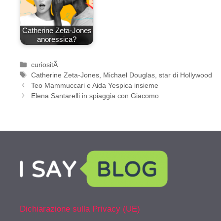
Catherine Zeta-Jones
anoressica?
Categorie
curiositÃ
Tag
Catherine Zeta-Jones
,
Michael Douglas
,
star di Hollywood
Teo Mammuccari e Aida Yespica insieme
Elena Santarelli in spiaggia con Giacomo
Dichiarazione sulla Privacy (UE)