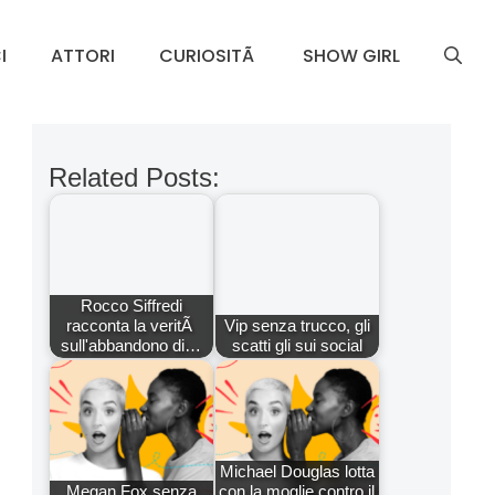
I
ATTORI
CURIOSITÃ
SHOW GIRL
Related Posts:
Rocco Siffredi
racconta la veritÃ
Vip senza trucco, gli
sull'abbandono di…
scatti gli sui social
Michael Douglas lotta
Megan Fox senza
con la moglie contro il