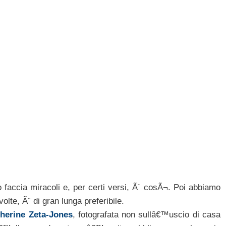
faccia miracoli e, per certi versi, Ã¨ cosÃ¬. Poi abbiamo
lte, Ã¨ di gran lunga preferibile.
herine Zeta-Jones
, fotografata non sullâ€™uscio di casa