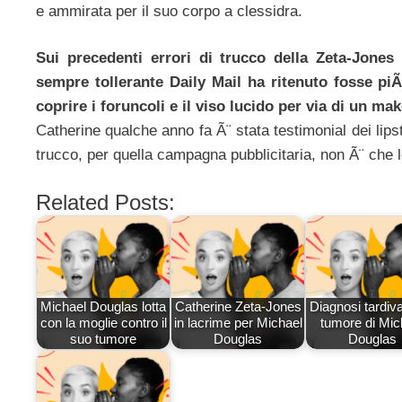
e ammirata per il suo corpo a clessidra.
Sui precedenti errori di trucco della Zeta-Jones
sempre tollerante Daily Mail ha ritenuto fosse p
coprire i foruncoli e il viso lucido per via di un 
Catherine qualche anno fa Ã¨ stata testimonial dei lipst
trucco, per quella campagna pubblicitaria, non Ã¨ che 
Related Posts:
Michael Douglas lotta
Catherine Zeta-Jones
Diagnosi tardiva
con la moglie contro il
in lacrime per Michael
tumore di Mic
suo tumore
Douglas
Douglas