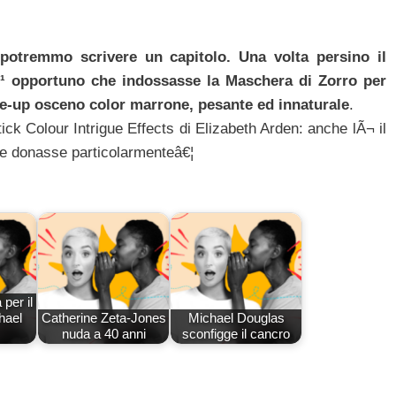
 potremmo scrivere un capitolo. Una volta persino il
iÃ¹ opportuno che indossasse la Maschera di Zorro per
make-up osceno color marrone, pesante ed innaturale
.
ick Colour Intrigue Effects di Elizabeth Arden: anche lÃ¬ il
le donasse particolarmenteâ€¦
 per il
hael
Catherine Zeta-Jones
Michael Douglas
nuda a 40 anni
sconfigge il cancro