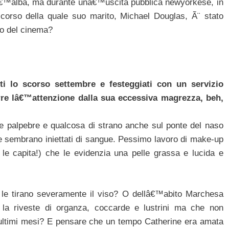
llâ€™alba, ma durante unâ€™uscita pubblica newyorkese, in
orso della quale suo marito, Michael Douglas, Ã¨ stato
do del cinema?
i lo scorso settembre e festeggiati con un servizio
arre lâ€™attenzione dalla sua eccessiva magrezza, beh,
lle palpebre e qualcosa di strano anche sul ponte del naso
e sembrano iniettati di sangue. Pessimo lavoro di make-up
le capita!) che le evidenzia una pelle grassa e lucida e
he le tirano severamente il viso? O dellâ€™abito Marchesa
la riveste di organza, coccarde e lustrini ma che non
 ultimi mesi? E pensare che un tempo Catherine era amata