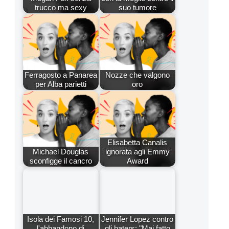
trucco ma sexy
suo tumore
Ferragosto a Panarea
Nozze che valgono
per Alba parietti
oro
Elisabetta Canalis
Michael Douglas
ignorata agli Emmy
sconfigge il cancro
Award
Isola dei Famosi 10,
Jennifer Lopez contro
l'abbandono di
gli haters: "Mai fatto