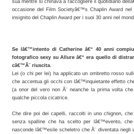
sua mentre si chinava a raccogliere il quotidiano de
occasione del Film Societyâ€™s Chaplin Award nel c
insignito del Chaplin Award per i suoi 30 anni nel mon
Se lâ€™intento di Catherine â€“ 40 anni compiut
fotografico sexy su Allure â€“ era quello di distr
câ€™Ã¨ riuscita
.
Lei (o chi per lei) ha applicato un ombretto rosso su
che accentua gli occhi con lâ€™inquietante effetto ch
(a onor del vero non Ã¨ neanche la prima volta che 
qualche piccola cicatrice.
Che dire poi dei capelli, raccolti in uno chignon, c
senza spalline che ha scelto per lâ€™evento, che 
nasconde lâ€™esile scheletro che Ã¨ diventata negli