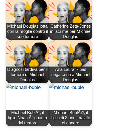
Michael Douglas lotta
Catherine Zeta-Jones
con la moglie contro il
in lacrime per Michael
suo tumore
Douglas
Diagnosi tardiva per il
Ana Laura Ribas
tumore di Michael
nega cena a Michael
Douglas
Douglas
Michael BublÃ¨, il
Michael BublÃ©, il
figlio Noah Ã¨ guarito
figlio di 3 anni malato
dal tumore
di cancro