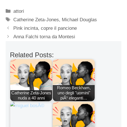
Categorie
attori
Tag
Catherine Zeta-Jones
,
Michael Douglas
Pink incinta, copre il pancione
Anna Falchi torna da Montesi
Related Posts:
Romeo Beckham,
Catherine Zeta-Jones
uno degli "uomini"
nuda a 40 anni
piÃ¹ eleganti…