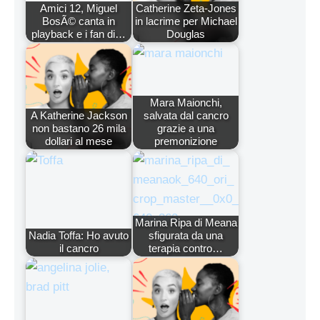
Amici 12, Miguel
Catherine Zeta-Jones
BosÃ© canta in
in lacrime per Michael
playback e i fan di…
Douglas
Mara Maionchi,
A Katherine Jackson
salvata dal cancro
non bastano 26 mila
grazie a una
dollari al mese
premonizione
Marina Ripa di Meana
Nadia Toffa: Ho avuto
sfigurata da una
il cancro
terapia contro…