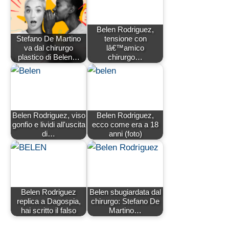
Belen Rodriguez,
Stefano De Martino
tensione con
va dal chirurgo
lâ€™amico
plastico di Belen…
chirurgo…
Belen Rodriguez, viso
Belen Rodriguez,
gonfio e lividi all'uscita
ecco come era a 18
di…
anni (foto)
Belen Rodriguez
Belen sbugiardata dal
replica a Dagospia,
chirurgo: Stefano De
hai scritto il falso
Martino…