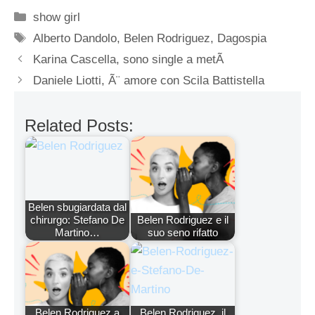
Categorie
show girl
Tag
Alberto Dandolo
,
Belen Rodriguez
,
Dagospia
Karina Cascella, sono single a metÃ
Daniele Liotti, Ã¨ amore con Scila Battistella
Related Posts:
Belen sbugiardata dal
chirurgo: Stefano De
Belen Rodriguez e il
Martino…
suo seno rifatto
Belen Rodriguez a
Belen Rodriguez, il