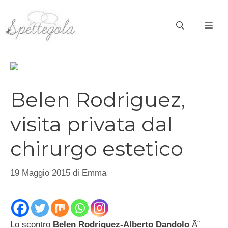
Vai
al
ME
contenuto
Belen Rodriguez,
visita privata dal
chirurgo estetico
19 Maggio 2015
di
Emma
Lo scontro
Belen Rodriguez-Alberto Dandolo
Ã¨