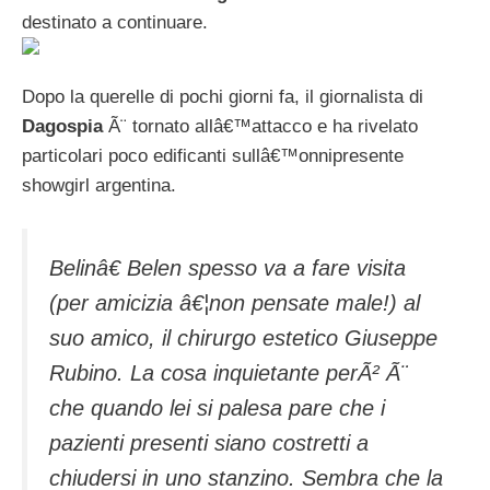
destinato a continuare.
Dopo la querelle di pochi giorni fa, il giornalista di
Dagospia
Ã¨ tornato allâ€™attacco e ha rivelato
particolari poco edificanti sullâ€™onnipresente
showgirl argentina.
Belinâ€ Belen spesso va a fare visita
(per amicizia â€¦non pensate male!) al
suo amico, il chirurgo estetico Giuseppe
Rubino. La cosa inquietante perÃ² Ã¨
che quando lei si palesa pare che i
pazienti presenti siano costretti a
chiudersi in uno stanzino. Sembra che la