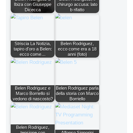
Ibiza con Giuseppe
chirurgo accusa: lato
Dicecca
b rifatto
Striscia La Notizia,
Belen Rodriguez,
tapiro d'oro a Belen:
ecco come era a 18
ecco come…
anni (foto)
Belen Rodriguez e
Belen Rodriguez parla
Marco Borriello si
della storia con Marco
vedono di nascosto?
Borriello
Belen Rodriguez,
tensione con
Alfonso Signorini