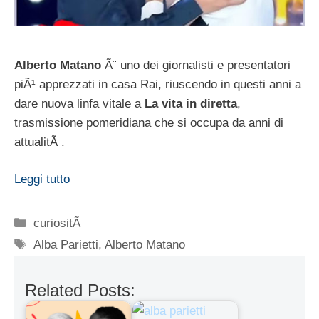
Alberto Matano
Ã¨ uno dei giornalisti e presentatori
piÃ¹ apprezzati in casa Rai, riuscendo in questi anni a
dare nuova linfa vitale a
La vita in diretta
,
trasmissione pomeridiana che si occupa da anni di
attualitÃ .
Leggi tutto
Categorie
curiositÃ
Tag
Alba Parietti
,
Alberto Matano
Related Posts: