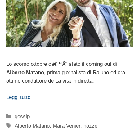
Lo scorso ottobre câ€™Ã¨ stato il coming out di
Alberto Matano
, prima giornalista di Raiuno ed ora
ottimo conduttore de La vita in diretta.
Leggi tutto
Categorie
gossip
Tag
Alberto Matano
,
Mara Venier
,
nozze