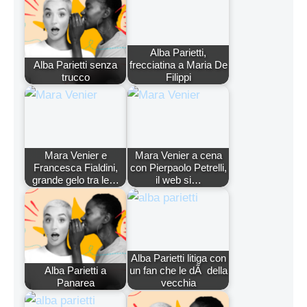
Alba Parietti,
Alba Parietti senza
frecciatina a Maria De
trucco
Filippi
Mara Venier e
Mara Venier a cena
Francesca Fialdini,
con Pierpaolo Petrelli,
grande gelo tra le…
il web si…
Alba Parietti litiga con
Alba Parietti a
un fan che le dÃ della
Panarea
vecchia