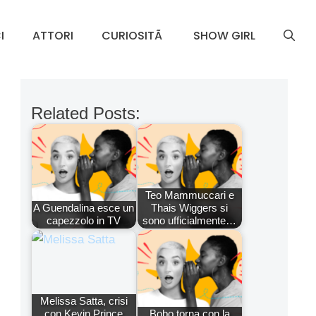
I
ATTORI
CURIOSITÃ
SHOW GIRL
Related Posts:
Teo Mammuccari e
A Guendalina esce un
Thais Wiggers si
capezzolo in TV
sono ufficialmente…
Melissa Satta, crisi
con Kevin Prince
Bobo torna con la