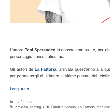
L’attore
Toni Sperandeo
lo conosciamo tutti e, per ch
personaggio conosciutissimo.
Gli autori de
La Fattoria
, arrivata quest’anno alla qu
per permettergli di ultimare le ultime puntate del telefilm 
Leggi tutto
Categorie
La Fattoria
Tag
amicizia
,
casting
,
CHI
,
Fabrizio Corona
,
La Fattoria
,
mediase