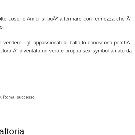
te cose, e Amici si puÃ² affermare con fermezza che Ã¨
o.
 vendere…gli appassionati di ballo lo conoscono perchÃ¨
 allora Ã¨ diventato un vero e proprio sex symbol amato da
y
,
Roma
,
successo
ttoria