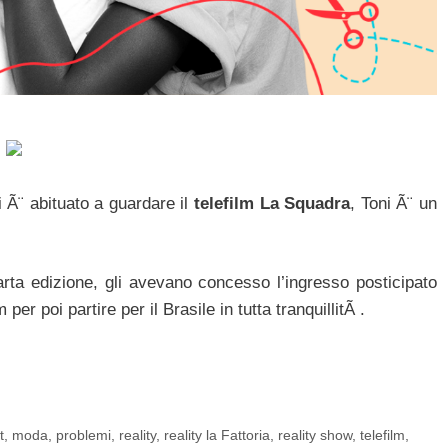
i Ã¨ abituato a guardare il
telefilm La Squadra
, Toni Ã¨ un
arta edizione, gli avevano concesso l’ingresso posticipato
per poi partire per il Brasile in tutta tranquillitÃ .
t
,
moda
,
problemi
,
reality
,
reality la Fattoria
,
reality show
,
telefilm
,