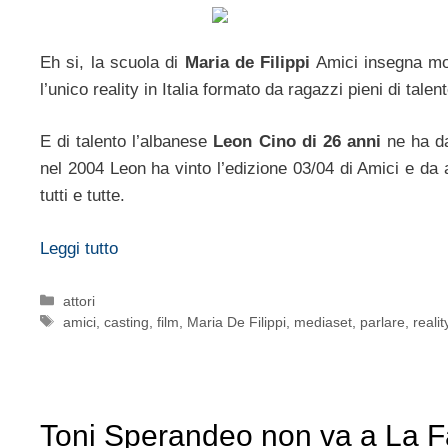
Eh si, la scuola di
Maria de Filippi
Amici insegna mol
l’unico reality in Italia formato da ragazzi pieni di talent
E di talento l’albanese
Leon Cino di 26 anni
ne ha da
nel 2004 Leon ha vinto l’edizione 03/04 di Amici e da
tutti e tutte.
Leggi tutto
Categorie
attori
Tag
amici
,
casting
,
film
,
Maria De Filippi
,
mediaset
,
parlare
,
realit
Toni Sperandeo non va a La Fa