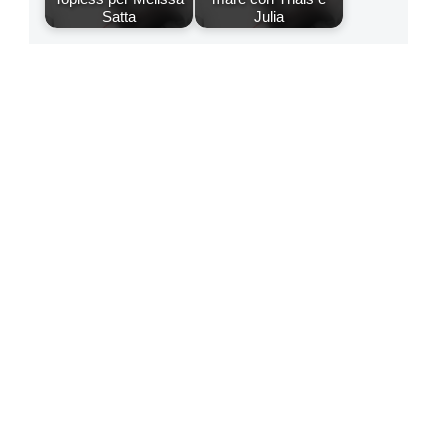
Satta
Julia