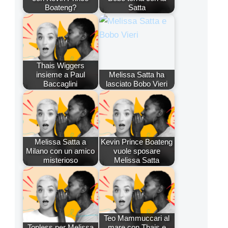
Boateng?
Satta
Thais Wiggers
insieme a Paul
Melissa Satta ha
Baccaglini
lasciato Bobo Vieri
Melissa Satta a
Kevin Prince Boateng
Milano con un amico
vuole sposare
misterioso
Melissa Satta
Teo Mammuccari al
Topless per Melissa
mare con Thais e