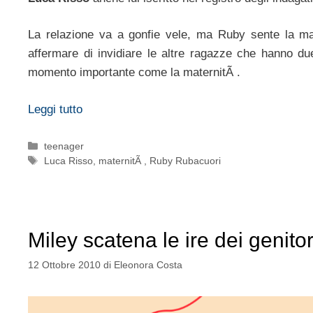
La relazione va a gonfie vele, ma Ruby sente la m
affermare di invidiare le altre ragazze che hanno due 
momento importante come la maternitÃ .
Leggi tutto
Categorie
teenager
Tag
Luca Risso
,
maternitÃ
,
Ruby Rubacuori
Miley scatena le ire dei genitor
12 Ottobre 2010
di
Eleonora Costa