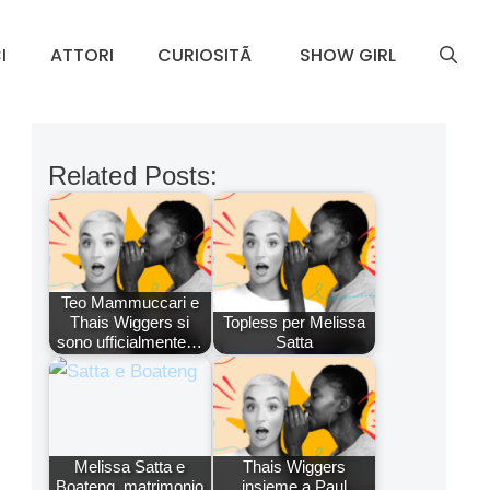
I
ATTORI
CURIOSITÃ
SHOW GIRL
Related Posts:
Teo Mammuccari e
Thais Wiggers si
Topless per Melissa
sono ufficialmente…
Satta
Melissa Satta e
Thais Wiggers
Boateng, matrimonio
insieme a Paul