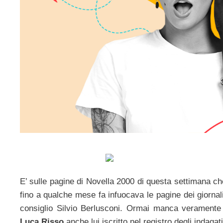
E’ sulle pagine di Novella 2000 di questa settimana 
fino a qualche mese fa infuocava le pagine dei giornali 
consiglio Silvio Berlusconi. Ormai manca veramente 
Luca Risso
anche lui iscritto nel registro degli indag