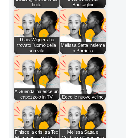
finito
Baccaglini
Thais Wiggers ha
trovato l'uomo della
Melissa Satta insieme
sua vita
a Borriello
A Guendalina esce un
capezzolo in TV
Ecco le nuove veline
Finisce la crisi tra Teo
Melissa Satta e
Mammuccari e Thais
Costanza Caracciolo