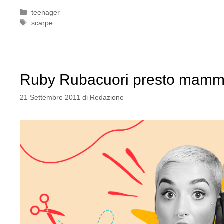
Categorie
teenager
Tag
scarpe
Ruby Rubacuori presto mam
21 Settembre 2011
di
Redazione