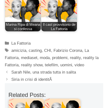
Marina Ripa di Meana
Il cast provvisorio de
si confessa
La Fattoria
Categorie
La Fattoria
Tag
amicizia
,
casting
,
CHI
,
Fabrizio Corona
,
La
Fattoria
,
mediaset
,
moda
,
problemi
,
reality
,
reality la
Fattoria
,
reality show
,
telefilm
,
uomini
,
video
Sarah Nile, una strada tutta in salita
Siria in crisi di identitÃ
Related Posts: