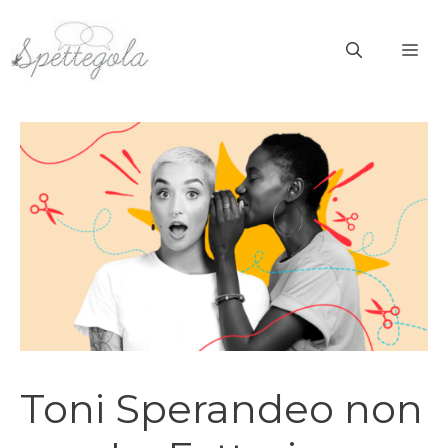
Vai
al
ME
contenuto
Toni Sperandeo non