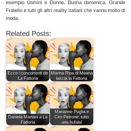
esempio Uomini e Donne, Buona domenica, Grande
Fratello e tutti gli altri reality italiani che vanno molto di
moda.
Related Posts:
Ecco i concorrenti de
Marina Ripa di Meana
La Fattoria
lascia la Fattoria
Marianne Puglia e
Daniela Martani a La
Ciro Petrone: tutto
Fattoria
una bufala!