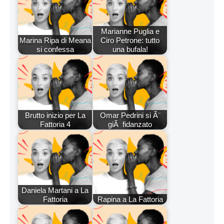
Marianne Puglia e
Marina Ripa di Meana
Ciro Petrone: tutto
si confessa
una bufala!
Brutto inizio per La
Omar Pedrini si Ã¨
Fattoria 4
giÃ fidanzato
Daniela Martani a La
Fattoria
Rapina a La Fattoria