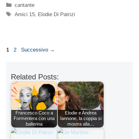
Categorie
cantante
Tag
Amici 15
,
Elodie Di Patrizi
Pagina
Pagina
1
2
Successivo
→
Related Posts:
Francesco Coco a
Elodie e Andrea
Formentera con una
Iannone, la coppia si
ballerina
mostra alla…