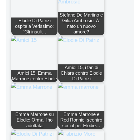
Stefano De Martino e
Elodie Di Patrizi
Gilda Ambrosio: Ã¨
ospite a Verissimo:
nato un nuovo
"Gli insuli…
amore?
Amici 15, i fan di
Amici 15, Emma
Chiara contro Elodie
Marrone contro Elodie
Di Patrizi
Emma Marrone su
Emma Marrone e
Elodie: Ormai l'ho
Red Ronnie, scontro
adottata
social per Elodie…