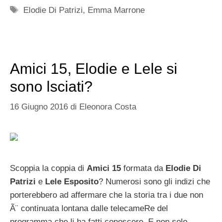
Tag
Elodie Di Patrizi
,
Emma Marrone
Amici 15, Elodie e Lele si
sono lsciati?
16 Giugno 2016
di
Eleonora Costa
Scoppia la coppia di
Amici 15
formata da
Elodie Di
Patrizi
e
Lele Esposito
? Numerosi sono gli indizi che
porterebbero ad affermare che la storia tra i due non
Ã¨ continuata lontana dalle telecameRe del
programma che li ha fatti conoscere. E non solo,