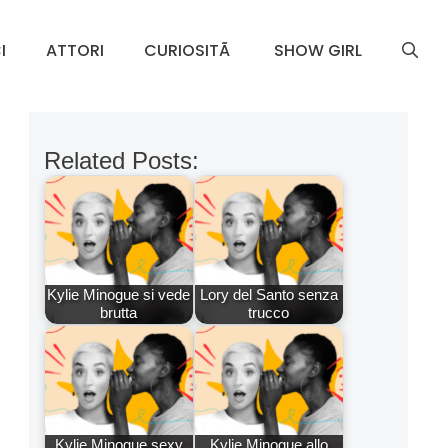
I
ATTORI
CURIOSITÃ
SHOW GIRL
Related Posts:
Kylie Minogue si vede
Lory del Santo senza
brutta
trucco
Kylie Minogue sexy
Kylie Minogue allo