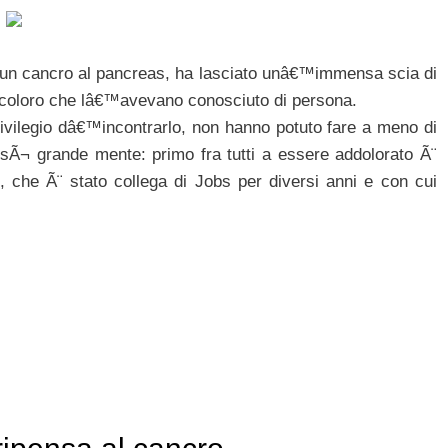
 un cancro al pancreas, ha lasciato unâ€™immensa scia di
n coloro che lâ€™avevano conosciuto di persona.
rivilegio dâ€™incontrarlo, non hanno potuto fare a meno di
cosÃ¬ grande mente: primo fra tutti a essere addolorato Ã¨
, che Ã¨ stato collega di Jobs per diversi anni e con cui