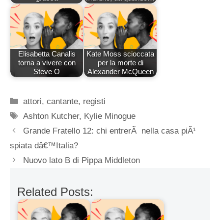
Elisabetta Canalis
Kate Moss scioccata
torna a vivere con
per la morte di
Steve O
Alexander McQueen
Categorie
attori
,
cantante
,
registi
Tag
Ashton Kutcher
,
Kylie Minogue
Grande Fratello 12: chi entrerÃ nella casa piÃ¹
spiata dâ€™Italia?
Nuovo lato B di Pippa Middleton
Related Posts: