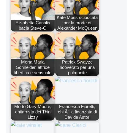
Kate Moss scioccata
Elisabetta Canalis
per la morte di
bacia Steve-O
Alexander McQueen
Morta Maria
Patrick Swayze
Schneider, attrice
ricoverato per una
libertina e sensuale
polmonite
Morto Gary Moore,
Francesca Fioretti,
chitarrista dei Thin
chi Ã¨ la fidanzata di
Lizzy
Davide Astori