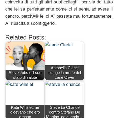
coinvolta di tutti gli altri suoi colleghi, per via del fatto
che lei sa perfettamente come ci si senta ad avere il
cancro, perchÃ© lei ci Ã¨ passata ma, fortunatamente,
Ã¨ riuscita a sconfiggerlo.
Related Posts:
Antonella Clerici
Steve Jobs e il suo
piange la morte del
stato di salute
cane Oliver
Kate Winslet, mi
Steve La Chance
dicevano che ero
contro Stefano De
grassa
Martino, da quando…