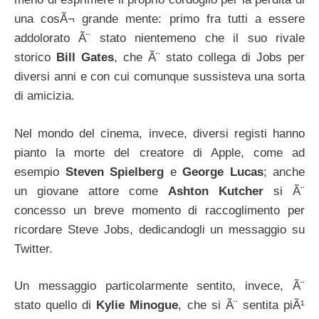
una cosÃ¬ grande mente: primo fra tutti a essere
addolorato Ã¨ stato nientemeno che il suo rivale
storico
Bill Gates
, che Ã¨ stato collega di Jobs per
diversi anni e con cui comunque sussisteva una sorta
di amicizia.
Nel mondo del cinema, invece, diversi registi hanno
pianto la morte del creatore di Apple, come ad
esempio
Steven Spielberg
e
George Lucas
; anche
un giovane attore come
Ashton Kutcher
si Ã¨
concesso un breve momento di raccoglimento per
ricordare Steve Jobs, dedicandogli un messaggio su
Twitter.
Un messaggio particolarmente sentito, invece, Ã¨
stato quello di
Kylie Minogue
, che si Ã¨ sentita piÃ¹