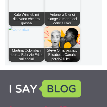
Kate Winslet, mi
Antonella Clerici
dicevano che ero
piange la morte del
grassa
cane Oliver
Martina Colombari
Steve O ha lasciato
ricorda Fabrizio Frizzi
Elisabetta Canalis
sui social
perchÃ© lei…