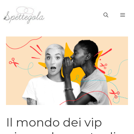
Vai
al
ME
contenuto
Il mondo dei vip