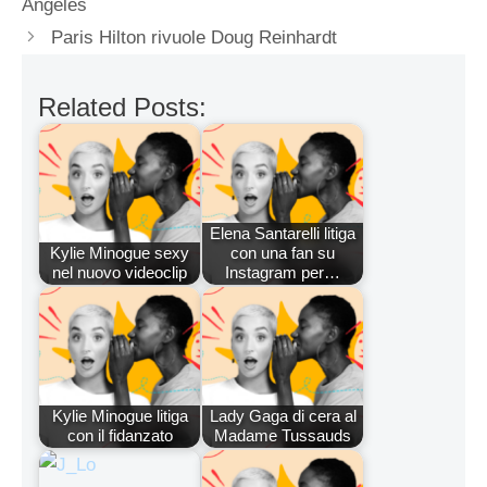
Angeles
Paris Hilton rivuole Doug Reinhardt
Related Posts:
Elena Santarelli litiga
Kylie Minogue sexy
con una fan su
nel nuovo videoclip
Instagram per…
Kylie Minogue litiga
Lady Gaga di cera al
con il fidanzato
Madame Tussauds