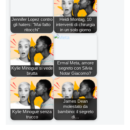
Jennifer Lopez contro
Heidi Montag, 10
gli haters: "Mai fatto
interventi di chirurgia
ritocchi"
in un solo giorno
Ermal Meta, amore
Kylie Minogue si vede
segreto con Silvia
brutta
Notar Giacomo?
James Dean
molestato da
Kylie Minogue senza
bambino: il segreto
trucco
di…