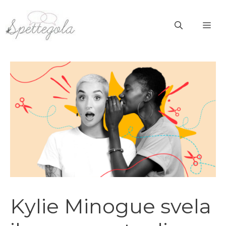
Vai
al
ME
contenuto
Kylie Minogue svela