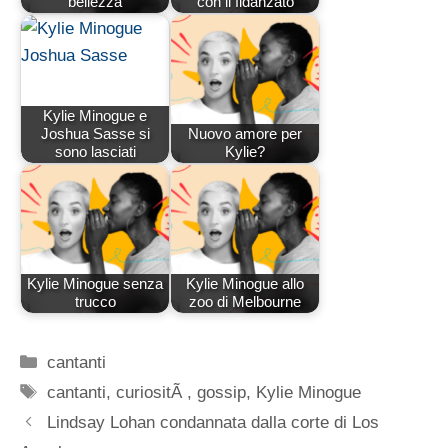
bellezza
con il fidanzato
Kylie Minogue e
Joshua Sasse si
Nuovo amore per
sono lasciati
Kylie?
Kylie Minogue senza
Kylie Minogue allo
trucco
zoo di Melbourne
Categorie
cantanti
Tag
cantanti
,
curiositÃ
,
gossip
,
Kylie Minogue
Lindsay Lohan condannata dalla corte di Los