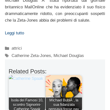
Michael Douglas Ã¨ stata riportata dal giornale
britannico MailOnline che ha evidenziato il suo fisico
drammaticamente ridotto, con preoccupanti sospetti
che la Zeta-Jones abbia dei problemi di salute.
Leggi tutto
Categorie
attrici
Tag
Catherine Zeta-Jones
,
Michael Douglas
Related Posts:
Isola dei Famosi 10,
Michael BublÃ¨, la
scontro Signorini-
sua fidanzata
Catherine Spaak
pensava fosse gay