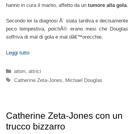
hanno in cura il marito, affetto da un
tumore alla gola
.
Secondo lei la diagnosi Ã¨ stata tardiva e decisamente
poco tempestiva, poichÃ© erano mesi che Douglas
soffriva di mal di gola e mal dâ€™orecchie.
Leggi tutto
Categorie
attori
,
attrici
Tag
Catherine Zeta-Jones
,
Michael Douglas
Catherine Zeta-Jones con un
trucco bizzarro