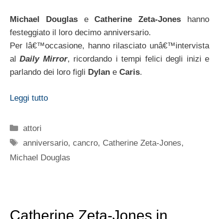
Michael Douglas
e
Catherine Zeta-Jones
hanno
festeggiato il loro decimo anniversario.
Per lâ€™occasione, hanno rilasciato unâ€™intervista
al
Daily Mirror
, ricordando i tempi felici degli inizi e
parlando dei loro figli
Dylan
e
Caris
.
Leggi tutto
Categorie
attori
Tag
anniversario
,
cancro
,
Catherine Zeta-Jones
,
Michael Douglas
Catherine Zeta-Jones in