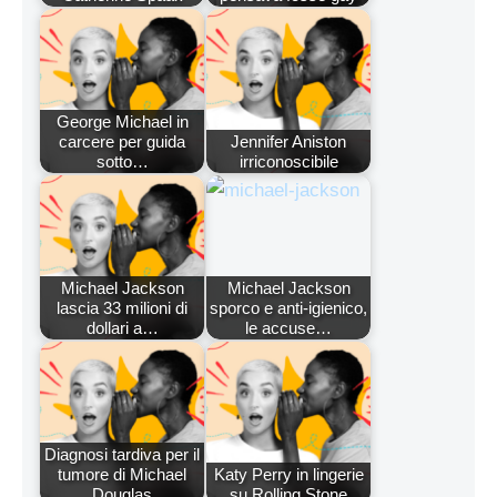
George Michael in
carcere per guida
Jennifer Aniston
sotto…
irriconoscibile
Michael Jackson
Michael Jackson
lascia 33 milioni di
sporco e anti-igienico,
dollari a…
le accuse…
Diagnosi tardiva per il
tumore di Michael
Katy Perry in lingerie
Douglas
su Rolling Stone