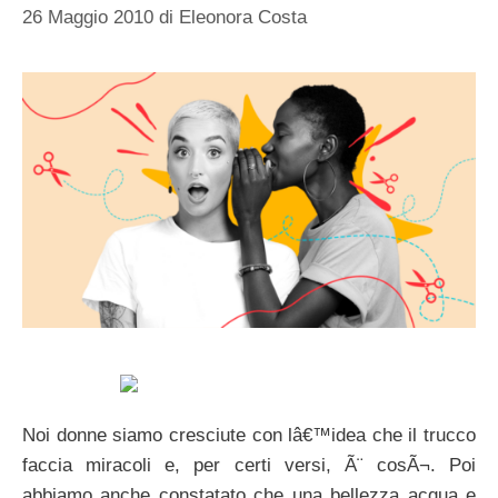
26 Maggio 2010
di
Eleonora Costa
Noi donne siamo cresciute con lâ€™idea che il trucco
faccia miracoli e, per certi versi, Ã¨ cosÃ¬. Poi
abbiamo anche constatato che una bellezza acqua e