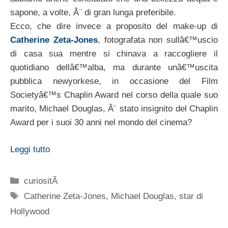
sapone, a volte, Ã¨ di gran lunga preferibile.
Ecco, che dire invece a proposito del make-up di
Catherine Zeta-Jones
, fotografata non sullâ€™uscio
di casa sua mentre si chinava a raccogliere il
quotidiano dellâ€™alba, ma durante unâ€™uscita
pubblica newyorkese, in occasione del Film
Societyâ€™s Chaplin Award nel corso della quale suo
marito, Michael Douglas, Ã¨ stato insignito del Chaplin
Award per i suoi 30 anni nel mondo del cinema?
Leggi tutto
Categorie
curiositÃ
Tag
Catherine Zeta-Jones
,
Michael Douglas
,
star di
Hollywood