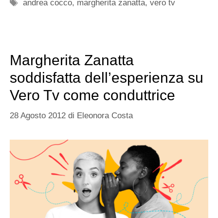
Tag
andrea cocco
,
margherita zanatta
,
vero tv
Margherita Zanatta
soddisfatta dell’esperienza su
Vero Tv come conduttrice
28 Agosto 2012
di
Eleonora Costa