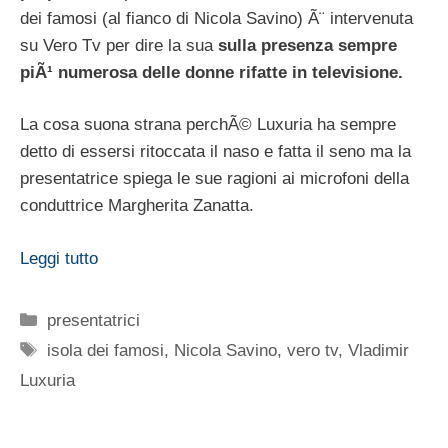
dei famosi (al fianco di Nicola Savino) Ã¨ intervenuta
su Vero Tv per dire la sua
sulla presenza sempre
piÃ¹ numerosa delle donne rifatte in televisione.
La cosa suona strana perchÃ© Luxuria ha sempre
detto di essersi ritoccata il naso e fatta il seno ma la
presentatrice spiega le sue ragioni ai microfoni della
conduttrice Margherita Zanatta.
Leggi tutto
Categorie
presentatrici
Tag
isola dei famosi
,
Nicola Savino
,
vero tv
,
Vladimir
Luxuria