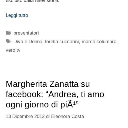
escluso dalla televisione.
Leggi tutto
Categorie
presentatori
Tag
Diva e Donna
,
lorella cuccarini
,
marco columbro
,
vero tv
Margherita Zanatta su
facebook: “Andrea, ti amo
ogni giorno di piÃ¹”
13 Dicembre 2012
di
Eleonora Costa