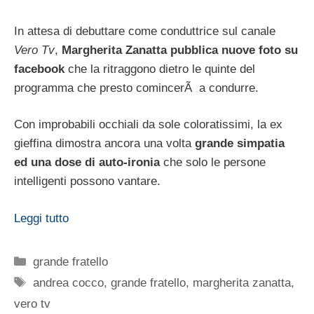
In attesa di debuttare come conduttrice sul canale
Vero Tv
,
Margherita Zanatta pubblica nuove foto su
facebook
che la ritraggono dietro le quinte del
programma che presto comincerÃ a condurre.
Con improbabili occhiali da sole coloratissimi, la ex
gieffina dimostra ancora una volta
grande simpatia
ed una dose di auto-ironia
che solo le persone
intelligenti possono vantare.
Leggi tutto
Categorie
grande fratello
Tag
andrea cocco
,
grande fratello
,
margherita zanatta
,
vero tv