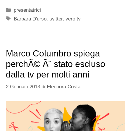
Categorie
presentatrici
Tag
Barbara D'urso
,
twitter
,
vero tv
Marco Columbro spiega
perchÃ© Ã¨ stato escluso
dalla tv per molti anni
2 Gennaio 2013
di
Eleonora Costa