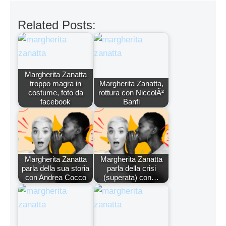
Related Posts:
Margherita Zanatta
troppo magra in
Margherita Zanatta,
costume, foto da
rottura con NiccolÃ²
facebook
Banfi
Margherita Zanatta
Margherita Zanatta
parla della sua storia
parla della crisi
con Andrea Cocco
(superata) con…