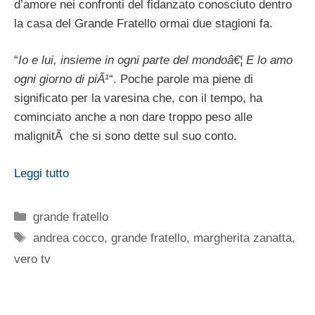
d’amore nei confronti del fidanzato conosciuto dentro
la casa del Grande Fratello ormai due stagioni fa.
“
Io e lui, insieme in ogni parte del mondoâ€¦ E lo amo
ogni giorno di piÃ¹
“. Poche parole ma piene di
significato per la varesina che, con il tempo, ha
cominciato anche a non dare troppo peso alle
malignitÃ che si sono dette sul suo conto.
Leggi tutto
Categorie
grande fratello
Tag
andrea cocco
,
grande fratello
,
margherita zanatta
,
vero tv