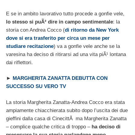
E se in ambito lavorativo tutto procede a gonfie vele,
lo stesso si puÃ² dire in campo sentimentale
: la
storia con Andrea Cocco (
di ritorno da New York
dove si era trasferito per circa un mese per
studiare recitazione
) va a gonfie vele anche se la
varesina ha deciso di ritirarsi ad una vita piÃ¹ lontana
dai riflettori.
►
MARGHERITA ZANATTA DEBUTTA CON
SUCCESSO SU VERO TV
La storia Margherita Zanatta-Andrea Cocco era stata
ampiamente chiacchierata subito dopo l’uscita dei due
gieffini dalla casa di CinecittÃ ma Margherita Zanatta
– complice qualche critica di troppo –
ha deciso di
preservare la sua storia parlandone meno