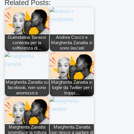
Related Posts:
Guendalina Tavassi
Andrea Cocco e
contenta per la
Margherita Zanatta si
sofferenza di…
sono lasciati
Margherita Zanatta su
Margherita Zanatta si
facebook, non sono
toglie da Twitter per i
anoressica
troppi…
Margherita Zanatta
Margherita Zanatta
smentisce la rottura
non riesce a parlare di