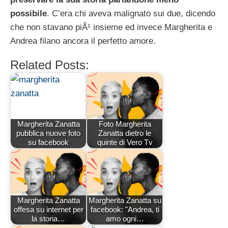
possibile
. C’era chi aveva malignato sui due, dicendo
che non stavano piÃ¹ insieme ed invece Margherita e
Andrea filano ancora il perfetto amore.
Related Posts:
Margherita Zanatta
Foto Margherita
pubblica nuove foto
Zanatta dietro le
su facebook
quinte di Vero Tv
Margherita Zanatta
Margherita Zanatta su
offesa su internet per
facebook: "Andrea, ti
la storia…
amo ogni…