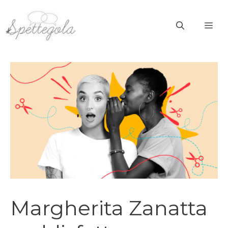
Vai
al
ME
contenuto
Margherita Zanatta