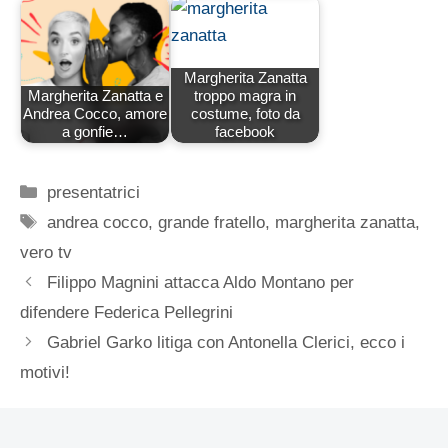
Margherita Zanatta
Margherita Zanatta e
troppo magra in
Andrea Cocco, amore
costume, foto da
a gonfie…
facebook
Categorie
presentatrici
Tag
andrea cocco
,
grande fratello
,
margherita zanatta
,
vero tv
Filippo Magnini attacca Aldo Montano per
difendere Federica Pellegrini
Gabriel Garko litiga con Antonella Clerici, ecco i
motivi!