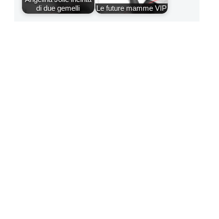
di due gemelli
Le future mamme VIP