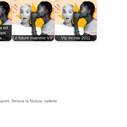
ra ed
ppa
la…
Le future mamme VIP
Vip incinte 2011
print
,
Striscia la Notizia
,
vallette