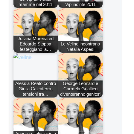
mamme nel 2011
Vip incinte 2011
Juliana Moreira ed
Edoardo Stoppa
Le Veline incontrano
festeggiano la…
Natalia Aspesi
Alessia Reato contro
George Leonard e
Giulia Calcaterra,
Carmela Gualtieri
tensioni tra…
diventeranno genitori
Angelina Jolie incinta