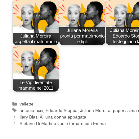
Juliana Moreira
Juliana Morei
Juliana Moreira
pronta per matrimonio
Edoardo Sto
aspetta il matrimonio
e figli
festeggiano 
Le Vip diventate
mamme nel 2011
Categorie
vallette
Tag
antonio ricci
,
Edoardo Stoppa
,
Juliana Moreira
,
paperissima s
Ilary Blasi Ã¨ una donna appagata
Stefano Di Martino vuole tornare con Emma