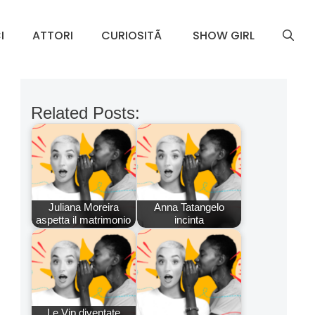
I
ATTORI
CURIOSITÃ
SHOW GIRL
Related Posts:
Juliana Moreira
Anna Tatangelo
aspetta il matrimonio
incinta
Le Vip diventate