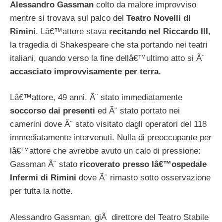
Alessandro Gassman
colto da malore improvviso
mentre si trovava sul palco del
Teatro Novelli di
Rimini
. Lâ€™attore stava
recitando nel Riccardo III
,
la tragedia di Shakespeare che sta portando nei teatri
italiani, quando verso la fine dellâ€™ultimo atto si Ã¨
accasciato improvvisamente per terra.
Lâ€™attore, 49 anni, Ã¨ stato immediatamente
soccorso dai presenti
ed Ã¨ stato portato nei
camerini dove Ã¨ stato visitato dagli operatori del 118
immediatamente intervenuti. Nulla di preoccupante per
lâ€™attore che avrebbe avuto un calo di pressione:
Gassman Ã¨ stato
ricoverato presso lâ€™ospedale
Infermi di Rimini
dove Ã¨ rimasto sotto osservazione
per tutta la notte.
Alessandro Gassman, giÃ direttore del Teatro Stabile