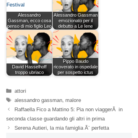
Alessandro
Alessandro Gassman
Gassman, ecco cosa
emozionato per il
penso di mio figlio Leo
debutto a Le Iene
Pippo Baudo
David Hasselhoff
ricoverato in ospedale
troppo ubriaco
per sospetto ictus
Categorie
attori
Tag
alessandro gassman
,
malore
Raffaella Fico a Mattino 5: Pia non viaggerÃ in
seconda classe guardando gli altri in prima
Serena Autieri, la mia famiglia Ã¨ perfetta