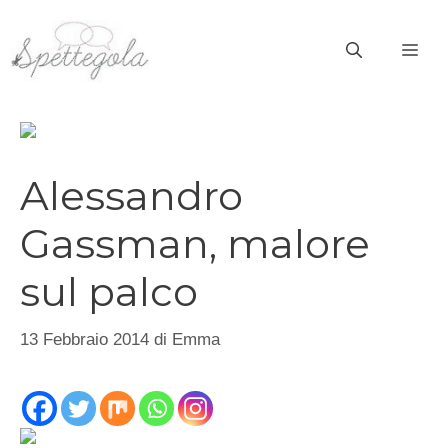
Vai
al
ME
contenuto
Alessandro
Gassman, malore
sul palco
13 Febbraio 2014
di
Emma