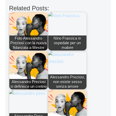
Related Posts:
Foto Alessandro
Nino Frassica in
Preziosi con la nuova
ospedale per un
fidanzata a Mestre
malore
Alessandro Preziosi,
Alessandro Preziosi
non esiste sesso
si definisce un cretino
senza amore
Alessandro Pess