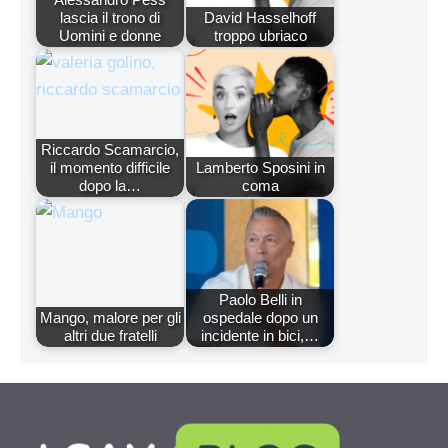
lascia il trono di
David Hasselhoff
Uomini e donne
troppo ubriaco
Riccardo Scamarcio,
il momento difficile
Lamberto Sposini in
dopo la…
coma
Paolo Belli in
Mango, malore per gli
ospedale dopo un
altri due fratelli
incidente in bici,…