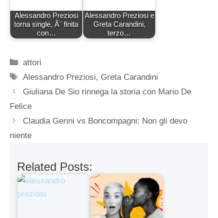
Alessandro Preziosi
Alessandro Preziosi e
torna single, Ã¨ finita
Greta Carandini,
con…
terzo…
Categorie
attori
Tag
Alessandro Preziosi
,
Greta Carandini
Giuliana De Sio rinnega la storia con Mario De
Felice
Claudia Gerini vs Boncompagni: Non gli devo
niente
Related Posts: