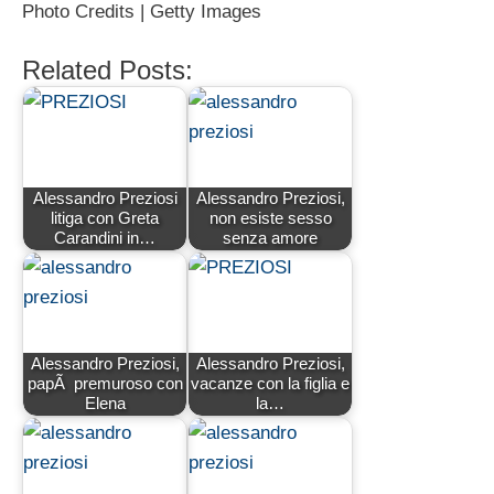
Photo Credits | Getty Images
Related Posts:
Alessandro Preziosi
Alessandro Preziosi,
litiga con Greta
non esiste sesso
Carandini in…
senza amore
Alessandro Preziosi,
Alessandro Preziosi,
papÃ premuroso con
vacanze con la figlia e
Elena
la…