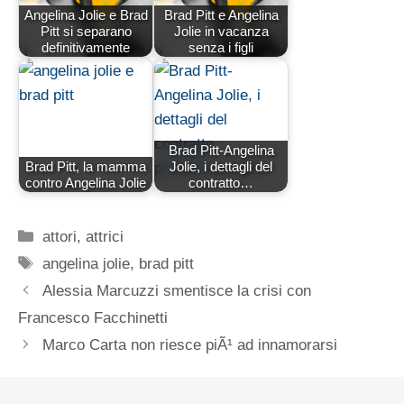
Angelina Jolie e Brad
Brad Pitt e Angelina
Pitt si separano
Jolie in vacanza
definitivamente
senza i figli
Brad Pitt-Angelina
Brad Pitt, la mamma
Jolie, i dettagli del
contro Angelina Jolie
contratto…
Categorie
attori
,
attrici
Tag
angelina jolie
,
brad pitt
Alessia Marcuzzi smentisce la crisi con
Francesco Facchinetti
Marco Carta non riesce piÃ¹ ad innamorarsi