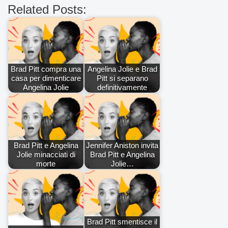
Related Posts:
Brad Pitt compra una
Angelina Jolie e Brad
casa per dimenticare
Pitt si separano
Angelina Jolie
definitivamente
Brad Pitt e Angelina
Jennifer Aniston invita
Jolie minacciati di
Brad Pitt e Angelina
morte
Jolie…
Brad Pitt smentisce il