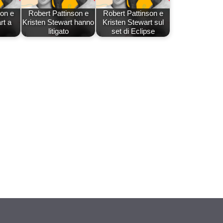
son e
Robert Pattinson e
Robert Pattinson e
rt a
Kristen Stewart hanno
Kristen Stewart sul
litigato
set di Eclipse