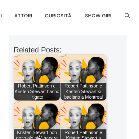
I
ATTORI
CURIOSITÃ
SHOW GIRL
Related Posts:
Robert Pattinson e
Robert Pattinson e
Kristen Stewart hanno
Kristen Stewart si
litigato
baciano a Montreal
Kristen Stewart non
Robert Pattinson e
ne vuole piÃ¹ sapere
Kristen Stewart a