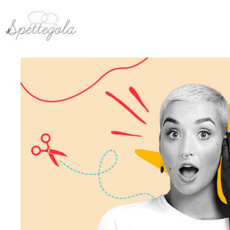
Vai
al
contenuto