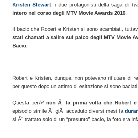
Kristen Stewart
, i due protagonisti della saga di
Twi
intero nel corso degli MTV Movie Awards 2010
.
Il bacio che Robert e Kristen si sono scambiati, tutt
stati chamati a salire sul palco degli MTV Movie Aw
Bacio.
Robert e Kristen, dunque, non potevano rifiutare di re
per questo dopo un attimo di esitazione si sono baciati 
Questa perÃ²
non Ã¨ la prima volta che Robert e 
episodio simile Ã¨ giÃ accaduto diversi mesi fa
duran
si Ã¨ trattato solo di un “presunto” bacio, la foto era i