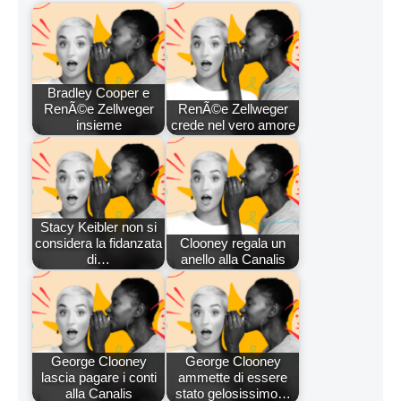
Bradley Cooper e
RenÃ©e Zellweger
RenÃ©e Zellweger
insieme
crede nel vero amore
Stacy Keibler non si
considera la fidanzata
Clooney regala un
di…
anello alla Canalis
George Clooney
George Clooney
lascia pagare i conti
ammette di essere
alla Canalis
stato gelosissimo…