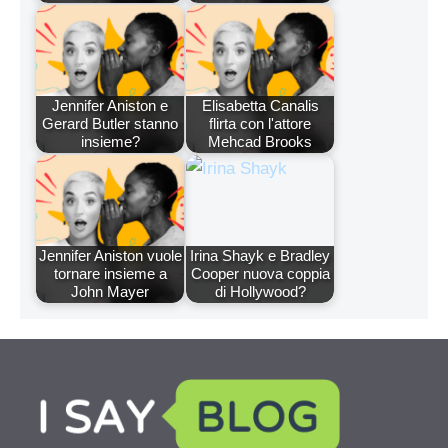
Jennifer Aniston e
Elisabetta Canalis
Gerard Butler stanno
flirta con l'attore
insieme?
Mehcad Brooks
Jennifer Aniston vuole
Irina Shayk e Bradley
tornare insieme a
Cooper nuova coppia
John Mayer
di Hollywood?