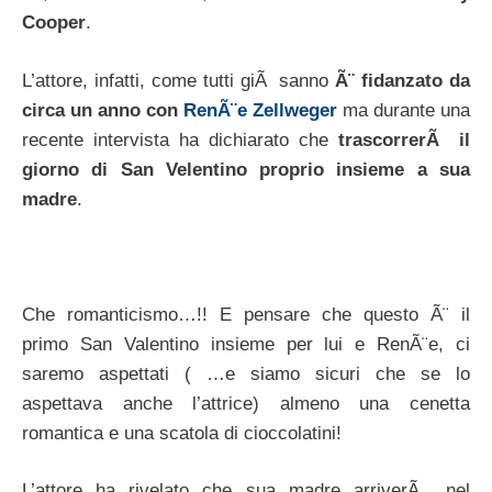
Cooper
.
L’attore, infatti, come tutti giÃ sanno
Ã¨ fidanzato da
circa un anno con
RenÃ¨e Zellweger
ma durante una
recente intervista ha dichiarato che
trascorrerÃ il
giorno di San Velentino proprio insieme a sua
madre
.
Che romanticismo…!! E pensare che questo Ã¨ il
primo San Valentino insieme per lui e RenÃ¨e, ci
saremo aspettati ( …e siamo sicuri che se lo
aspettava anche l’attrice) almeno una cenetta
romantica e una scatola di cioccolatini!
L’attore ha rivelato che sua madre arriverÃ nel