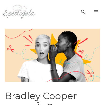
Vai
al
ME
contenuto
Bradley Cooper