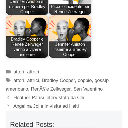
Jennifer Aniston si
dispera per Bradley
Piccolo incidente per
Cooper
Renee Zellweger
Bradley Cooper e
Renee Zellweger
Jennifer Aniston
vanno a vivere
insieme a Bradley
insieme
Cooper
Categorie
attori
,
attrici
Tag
attori
,
attrici
,
Bradley Cooper
,
coppie
,
gossip
americano
,
RenÃ©e Zellweger
,
San Valentino
Heather Parisi intervistata da Chi
Angelina Jolie in visita ad Haiti
Related Posts: