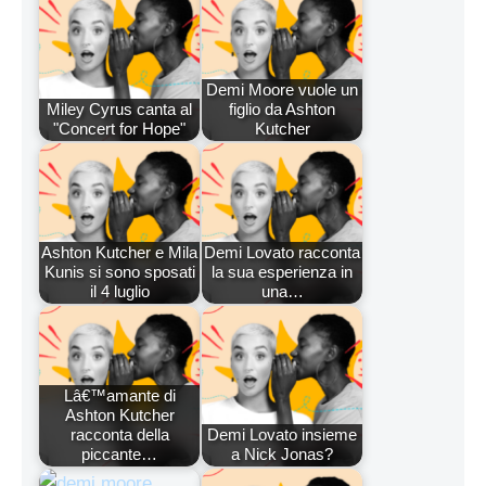
Demi Moore vuole un
Miley Cyrus canta al
figlio da Ashton
"Concert for Hope"
Kutcher
Ashton Kutcher e Mila
Demi Lovato racconta
Kunis si sono sposati
la sua esperienza in
il 4 luglio
una…
Lâ€™amante di
Ashton Kutcher
racconta della
Demi Lovato insieme
piccante…
a Nick Jonas?