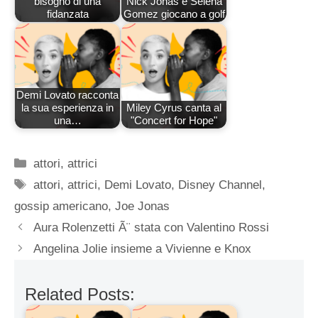
bisogno di una
Nick Jonas e Selena
fidanzata
Gomez giocano a golf
Demi Lovato racconta
la sua esperienza in
Miley Cyrus canta al
una…
"Concert for Hope"
Categorie
attori
,
attrici
Tag
attori
,
attrici
,
Demi Lovato
,
Disney Channel
,
gossip americano
,
Joe Jonas
Aura Rolenzetti Ã¨ stata con Valentino Rossi
Angelina Jolie insieme a Vivienne e Knox
Related Posts: