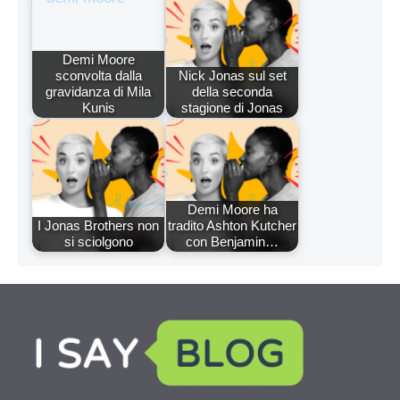
Demi Moore
sconvolta dalla
Nick Jonas sul set
gravidanza di Mila
della seconda
Kunis
stagione di Jonas
Demi Moore ha
I Jonas Brothers non
tradito Ashton Kutcher
si sciolgono
con Benjamin…