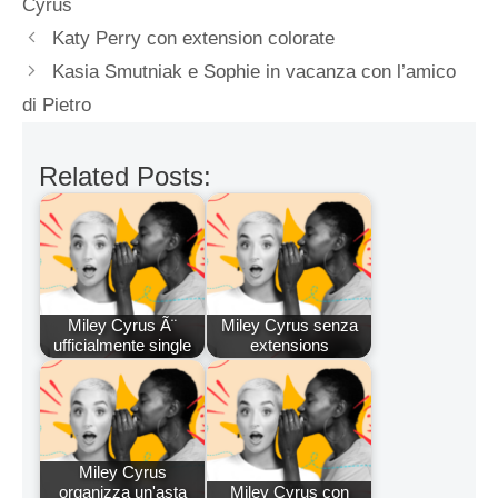
Cyrus
Katy Perry con extension colorate
Kasia Smutniak e Sophie in vacanza con l’amico
di Pietro
Related Posts:
Miley Cyrus Ã¨
Miley Cyrus senza
ufficialmente single
extensions
Miley Cyrus
organizza un'asta
Miley Cyrus con