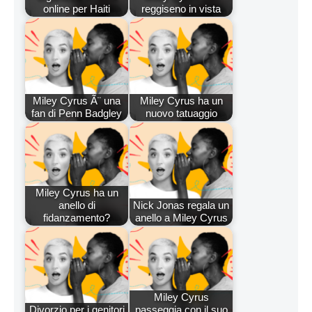
online per Haiti
reggiseno in vista
Miley Cyrus Ã¨ una
Miley Cyrus ha un
fan di Penn Badgley
nuovo tatuaggio
Miley Cyrus ha un
anello di
Nick Jonas regala un
fidanzamento?
anello a Miley Cyrus
Miley Cyrus
Divorzio per i genitori
passeggia con il suo