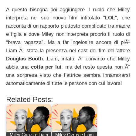
A questo bisogna poi aggiungere il ruolo che Miley
interpreta nel suo nuovo film intitolato “
LOL
“, che
racconta di un rapporto piuttosto complicato tra madre
e figlia e dove Miley non interpreta proprio il ruolo di
“brava ragazza”. Ma a far ingelosire ancora di piÃ¹
Liam Ã¨ stata la presenza nel cast del fim dell’attore
Douglas Booth
. Liam, infatti, Ã¨ convinto che Miley
abbia una
cotta per lui
, ma del resto questa non Ã¨
una sorpresa visto che l’attrice sembra innamorarsi
automaticamente di tutte le persone con cui lavora!
Related Posts:
Miley Cyrus e Liam
Miley Cyrus e Liam