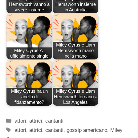
Hemsworth vanno a
Hemsworth insieme
vivere insieme
in Australia
Miley Cyrus e Liam
Miley Cyrus Ã¨
Hemsworth mano
ufficialmente single
nella mano
Miley Cyrus ha un
Miley Cyrus e Liam
anello di
Hemsworth tornano a
fidanzamento?
Los Angeles
Categorie
attori
,
attrici
,
cantanti
Tag
attori
,
attrici
,
cantanti
,
gossip americano
,
Miley