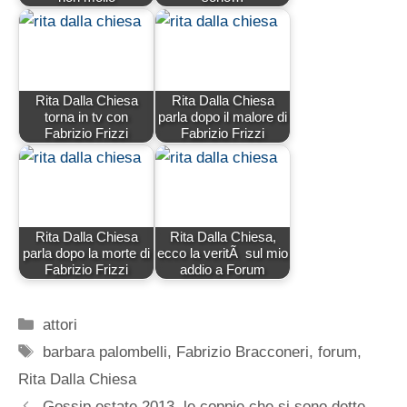
Rita Dalla Chiesa
Rita Dalla Chiesa
torna in tv con
parla dopo il malore di
Fabrizio Frizzi
Fabrizio Frizzi
Rita Dalla Chiesa
Rita Dalla Chiesa,
parla dopo la morte di
ecco la veritÃ sul mio
Fabrizio Frizzi
addio a Forum
Categorie
attori
Tag
barbara palombelli
,
Fabrizio Bracconeri
,
forum
,
Rita Dalla Chiesa
Gossip estate 2013, le coppie che si sono dette