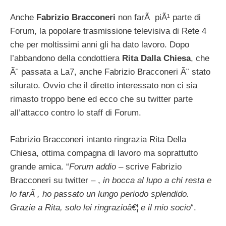
Anche
Fabrizio Bracconeri
non farÃ piÃ¹ parte di
Forum, la popolare trasmissione televisiva di Rete 4
che per moltissimi anni gli ha dato lavoro. Dopo
l’abbandono della condottiera
Rita Dalla Chiesa
, che
Ã¨ passata a La7, anche Fabrizio Bracconeri Ã¨ stato
silurato. Ovvio che il diretto interessato non ci sia
rimasto troppo bene ed ecco che su twitter parte
all’attacco contro lo staff di Forum.
Fabrizio Bracconeri intanto ringrazia Rita Della
Chiesa, ottima compagna di lavoro ma soprattutto
grande amica. “
Forum addio
– scrive Fabrizio
Bracconeri su twitter – ,
in bocca al lupo a chi resta e
lo farÃ , ho passato un lungo periodo splendido.
Grazie a Rita, solo lei ringrazioâ€¦ e il mio socio
“.