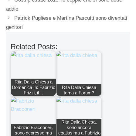
addio
Patrick Pugliese e Martina Pascutti sono diventati
genitori
Related Posts:
Rita Dalla Chiesa a
Domenica In: Fabrizio
Rita Dalla Chiesa
Frizzi, il…
torna a Forum?
Rita Dalla Chiesa,
Fabrizio Bracconeri,
sono ancora
sono depresso ma
legatissima a Fabrizio