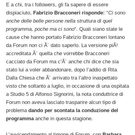
E a chi, tra i followers, gli fa sapere di essere
dispiaciuto,
Fabrizio Bracconeri risponde:
“
Ci sono
anche delle belle persone nella struttura di quel
programma, poche ma ci sono
“. Quali siano state le
cause che hanno portato Fabrizio Bracconeri lontano
da Forum non ci Ã¨ dato saperlo. La versione piÃ¹
accreditata Ã¨ quella che vorrebbe Bracconeri
cacciato da Forum ma c’Ã¨ anche chi dice che sia
stato lui a voler abbandonare, dopo l’addio di Rita
Dalla Chiesa che Ã¨ arrivato tra l’altro inaspettato
visto che soltanto a luglio, in occasione di una ospitata
a Studio 5 di Alfonso Signorini, la nota conduttrice di
Forum non aveva lasciato trasparire alcun tipo di
problema
dando per scontata la conduzione del
programma
anche in questa stagione.
L’avvicendamento al timone di Forum, con
Barbara