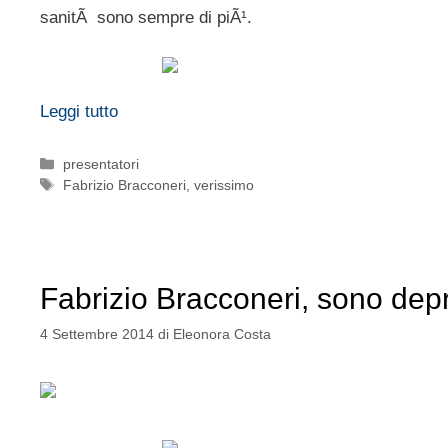
sanitÃ sono sempre di piÃ¹.
Leggi tutto
Categorie
presentatori
Tag
Fabrizio Bracconeri
,
verissimo
Fabrizio Bracconeri, sono de
4 Settembre 2014
di
Eleonora Costa