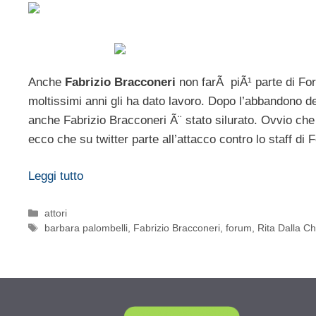
Anche
Fabrizio Bracconeri
non farÃ piÃ¹ parte di For
moltissimi anni gli ha dato lavoro. Dopo l’abbandono d
anche Fabrizio Bracconeri Ã¨ stato silurato. Ovvio che 
ecco che su twitter parte all’attacco contro lo staff di 
Leggi tutto
Categorie
attori
Tag
barbara palombelli
,
Fabrizio Bracconeri
,
forum
,
Rita Dalla C