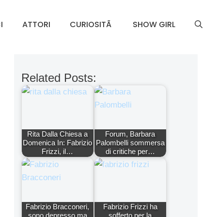
I
ATTORI
CURIOSITÃ
SHOW GIRL
Related Posts:
Rita Dalla Chiesa a
Forum, Barbara
Domenica In: Fabrizio
Palombelli sommersa
Frizzi, il…
di critiche per…
Fabrizio Bracconeri,
Fabrizio Frizzi ha
sono depresso ma
sofferto per la