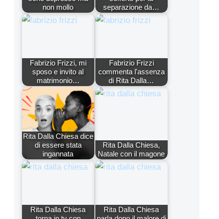
non mollo
separazione da…
Fabrizio Frizzi, mi
Fabrizio Frizzi
sposo e invito al
commenta l'assenza
matrimonio…
di Rita Dalla…
Rita Dalla Chiesa dice
di essere stata
Rita Dalla Chiesa,
ingannata
Natale con il magone
Rita Dalla Chiesa
Rita Dalla Chiesa
torna in tv con
parla dopo il malore di