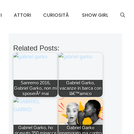
I
ATTORI
CURIOSITÃ
SHOW GIRL
Related Posts:
Sanremo 2016,
Gabriel Garko,
Gabriel Garko, non mi
vacanze in barca con
sposerÃ² mai
lâ€™amico
Gabriel Garko, ho
Gabriel Garko
ricevuto 350 minacce
innamorato ma contro