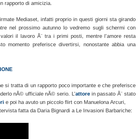
n rapporto di amicizia.
firmate Mediaset, infatti proprio in questi giorni sta girando
ntre nel prossimo autunno lo vedremo sugli schermi con
 valori il lavoro Ã¨ tra i primi posti, mentre l’amore resta
sto momento preferisce divertirsi, nonostante abbia una
IONE
he si tratta di un rapporto poco importante e che preferisce
derlo nÃ© ufficiale nÃ© serio. L’
attore
in passato Ã¨ stato
ri
e poi ha avuto un piccolo flirt con Manuelona Arcuri,
tervista fatta da Daria Bignardi a Le Invasioni Barbariche: