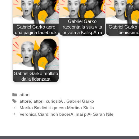
Gabriel Garko
Gabriel Garko apre
racconta la sua vita
Gabriel Garko 
una pagina facebook
privata a KalispÃ¨ra
benissim
Gabriel Garko mollato
dalla fidanzata
Categorie
attori
Tag
attore
,
attori
,
curiositÃ
,
Gabriel Garko
Marika Baldini litiga con Martina Stella
Veronica Ciardi non bacerÃ mai piÃ¹ Sarah Nile