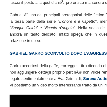
lascia il posto alla quotidianitÃ preferisce mantenere u
Gabriel Ã¨ uno dei principali protagonisti delle fiction 
la terza parte della serie “
L’onore e il rispetto
“, me
“
Sangue Caldo
” e “
Faccia d’angelo
“. Nella scala dei
ancora un tasto delicato, infatti spiega che in que
relazione in corso.
GABRIEL GARKO SCONVOLTO DOPO L’AGGRESS
Garko accortosi della gaffe, corregge il tiro dicendo c
non aggiungere dettagli proprio perchÃ© non vuole ren
legato sentimentalmente a Eva Grimaldi,
Serena Autie
Vi postiamo un video molto interessante tratto da un’in