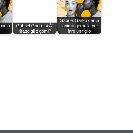
Gabriel Garko cerca
bacia
Gabriel Garko si Ã¨
l'anima gemella per
o
rifatto gli zigomi?
fare un figlio