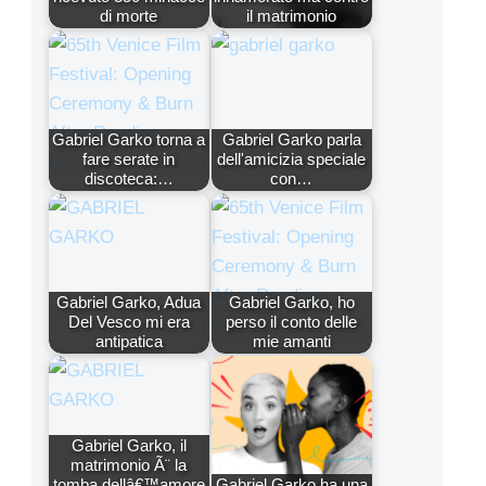
di morte
il matrimonio
Gabriel Garko torna a
Gabriel Garko parla
fare serate in
dell'amicizia speciale
discoteca:…
con…
Gabriel Garko, Adua
Gabriel Garko, ho
Del Vesco mi era
perso il conto delle
antipatica
mie amanti
Gabriel Garko, il
matrimonio Ã¨ la
tomba dellâ€™amore
Gabriel Garko ha una