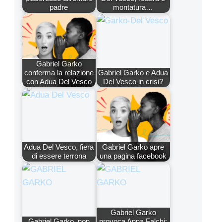
padre
montatura…
Gabriel Garko
conferma la relazione
Gabriel Garko e Adua
con Adua Del Vesco
Del Vesco in crisi?
Adua Del Vesco, fiera
Gabriel Garko apre
di essere terrona
una pagina facebook
Gabriel Garko
Gabriel Garko, non
provoca Anna Falchi: