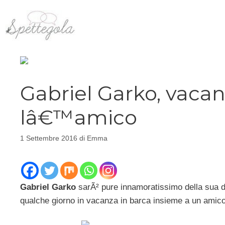
Vai
al
contenuto
Gabriel Garko, vacan
lâ€™amico
1 Settembre 2016
di
Emma
Gabriel Garko
sarÃ² pure innamoratissimo della sua 
qualche giorno in vacanza in barca insieme a un amico