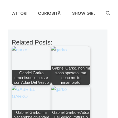
I
ATTORI
CURIOSITÃ
SHOW GIRL
Related Posts:
Gabriel Garko, non mi
Gabriel Garko
sono sposato, ma
smentisce le nozze
sono molto
con Adua Del Vesco
innamorato
Gabriel Garko, mi
Gabriel Garko e Adua
piacerebbe diventare
Del Vesco, rottura o