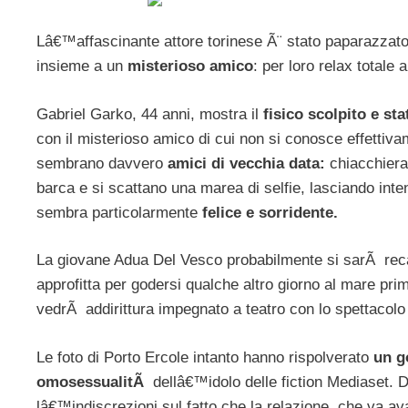
Lâ€™affascinante attore torinese Ã¨ stato paparazzat
insieme a un
misterioso amico
: per loro relax totale 
Gabriel Garko, 44 anni, mostra il
fisico scolpito e st
con il misterioso amico di cui non si conosce effettiv
sembrano davvero
amici di vecchia data:
chiacchiera
barca e si scattano una marea di selfie, lasciando in
sembra particolarmente
felice e sorridente.
La giovane Adua Del Vesco probabilmente si sarÃ recata
approfitta per godersi qualche altro giorno al mare pri
vedrÃ addirittura impegnato a teatro con lo spettacolo
Le foto di Porto Ercole intanto hanno rispolverato
un go
omosessualitÃ
dellâ€™idolo delle fiction Mediaset. D
lâ€™indiscrezioni sul fatto che la relazione, che va av