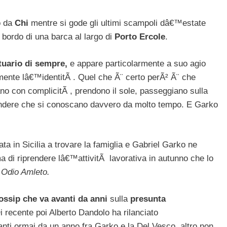
o da
Chi
mentre si gode gli ultimi scampoli dâ€™estate
a bordo di una barca al largo di
Porto Ercole
.
atuario di sempre,
e appare particolarmente a suo agio
amente lâ€™identitÃ . Quel che Ã¨ certo perÃ² Ã¨ che
no con complicitÃ , prendono il sole, passeggiano sulla
tendere che si conoscano davvero da molto tempo. E Garko
 in Sicilia a trovare la famiglia e Gabriel Garko ne
ma di riprendere lâ€™attivitÃ lavorativa in autunno che lo
Odio Amleto.
ssip che va avanti da anni
sulla
presunta
i recente poi Alberto Dandolo ha rilanciato
anti ormai da un anno fra Garko e la Del Vesco, altro non