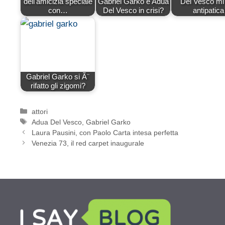
dell'amicizia speciale
Gabriel Garko e Adua
Del Vesco mi
con…
Del Vesco in crisi?
antipatica
Gabriel Garko si Ã¨
rifatto gli zigomi?
Categorie
attori
Tag
Adua Del Vesco
,
Gabriel Garko
Laura Pausini, con Paolo Carta intesa perfetta
Venezia 73, il red carpet inaugurale