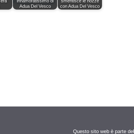
 era
innamoratissimo di
smentisce le nozze
Adua Del Vesco
con Adua Del Vesco
Questo sito web è parte d