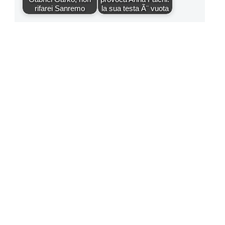
rifarei Sanremo
la sua testa Ã¨ vuota