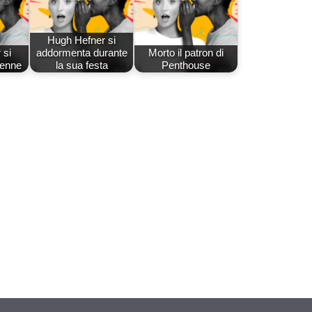
Hugh Hefner si
 si
addormenta durante
Morto il patron di
4enne
la sua festa
Penthouse