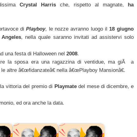
dissima
Crystal Harris
che, rispetto al magnate,
ha
rtavoce di
Playboy
, le nozze avranno luogo il
18 giugno
 Angeles
, nella quale saranno invitati ad assistervi solo
 ad una festa di Halloween nel
2008
.
tre la sposa era una ragazzina di ventidue, ma giÃ a
le altre â€œfidanzateâ€ nella â€œPlayboy Mansionâ€.
a vittoria del premio di
Playmate
del mese di dicembre, e
monio, ed ora anche la data.