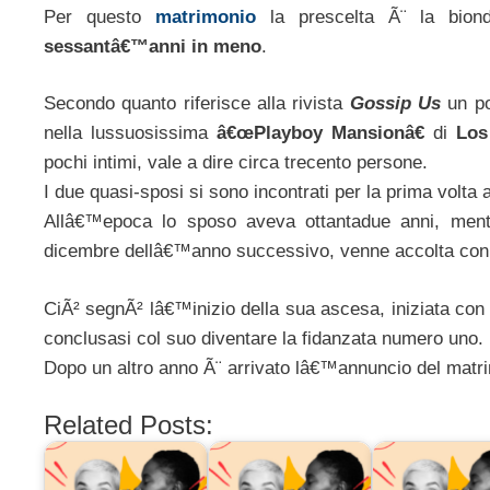
Per questo
matrimonio
la prescelta Ã¨ la bion
sessantâ€™anni in meno
.
Secondo quanto riferisce alla rivista
Gossip Us
un po
nella lussuosissima
â€œPlayboy Mansionâ€
di
Los
pochi intimi, vale a dire circa trecento persone.
I due quasi-sposi si sono incontrati per la prima volta
Allâ€™epoca lo sposo aveva ottantadue anni, men
dicembre dellâ€™anno successivo, venne accolta con 
CiÃ² segnÃ² lâ€™inizio della sua ascesa, iniziata con l
conclusasi col suo diventare la fidanzata numero uno.
Dopo un altro anno Ã¨ arrivato lâ€™annuncio del matri
Related Posts: