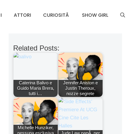
I
ATTORI
CURIOSITÃ
SHOW GIRL
Related Posts:
Caterina Balivo e
Jennifer Aniston e
Guido Maria Brera,
Justin Theroux,
tutti i…
nozze segrete
Michelle Hunziker,
nessuna esclusiva
Jude Law papÃ per