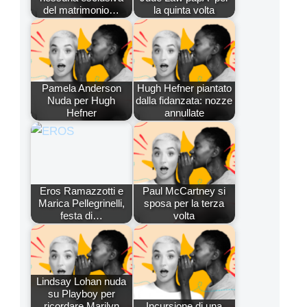
del matrimonio…
la quinta volta
Pamela Anderson
Hugh Hefner piantato
Nuda per Hugh
dalla fidanzata: nozze
Hefner
annullate
Eros Ramazzotti e
Paul McCartney si
Marica Pellegrinelli,
sposa per la terza
festa di…
volta
Lindsay Lohan nuda
su Playboy per
ricordare Marilyn
Incursione di una