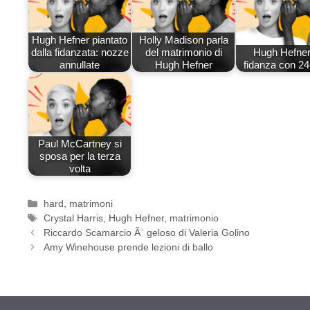
Hugh Hefner piantato
Holly Madison parla
dalla fidanzata: nozze
del matrimonio di
Hugh Hefner
annullate
Hugh Hefner
fidanza con 2
Paul McCartney si
sposa per la terza
volta
Categorie
hard
,
matrimoni
Tag
Crystal Harris
,
Hugh Hefner
,
matrimonio
Riccardo Scamarcio Ã¨ geloso di Valeria Golino
Amy Winehouse prende lezioni di ballo