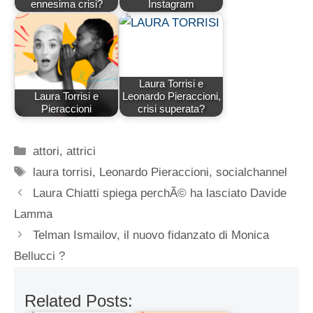
ennesima crisi?
Instagram
Laura Torrisi e
Laura Torrisi e
Leonardo Pieraccioni,
Pieraccioni
crisi superata?
Categorie
attori
,
attrici
Tag
laura torrisi
,
Leonardo Pieraccioni
,
socialchannel
Laura Chiatti spiega perchÃ© ha lasciato Davide
Lamma
Telman Ismailov, il nuovo fidanzato di Monica
Bellucci ?
Related Posts: