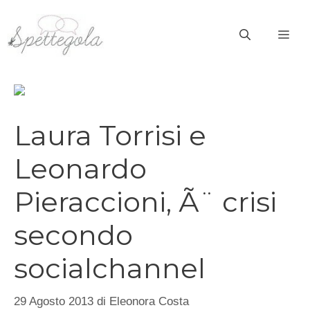
Vai
al
ME
contenuto
Laura Torrisi e
Leonardo
Pieraccioni, Ã¨ crisi
secondo
socialchannel
29 Agosto 2013
di
Eleonora Costa