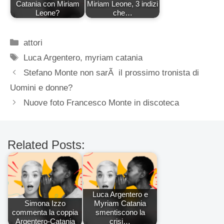
Catania con Miriam
Miriam Leone, 3 indizi
Leone?
che…
Categorie
attori
Tag
Luca Argentero
,
myriam catania
Stefano Monte non sarÃ il prossimo tronista di
Uomini e donne?
Nuove foto Francesco Monte in discoteca
Related Posts:
Luca Argentero e
Simona Izzo
Myriam Catania
commenta la coppia
smentiscono la
Argentero-Catania
crisi…