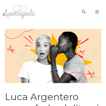
Vai
al
ME
contenuto
Luca Argentero