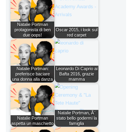
Natalie Portman
protagonista di ben
Oscar 2015, i look sul
due oops!
red carpet
Natalie Portman:
Leonardo Di Caprio ai
preferisce baciare
Bafta 2016, grazie
una donna alla danza
mamma
Natalie Portman, Ã¨
Natalie Portman
stato bello godermi la
aspetta un maschietto
famiglia