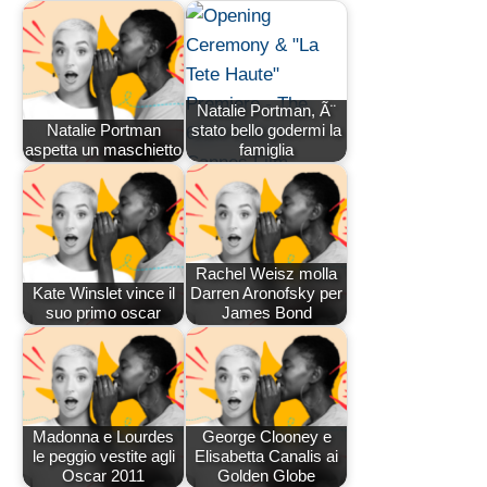
Natalie Portman, Ã¨
Natalie Portman
stato bello godermi la
aspetta un maschietto
famiglia
Rachel Weisz molla
Kate Winslet vince il
Darren Aronofsky per
suo primo oscar
James Bond
Madonna e Lourdes
George Clooney e
le peggio vestite agli
Elisabetta Canalis ai
Oscar 2011
Golden Globe