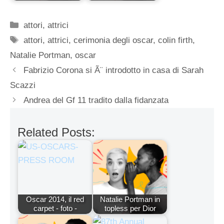
Categorie
attori
,
attrici
Tag
attori
,
attrici
,
cerimonia degli oscar
,
colin firth
,
Natalie Portman
,
oscar
Fabrizio Corona si Ã¨ introdotto in casa di Sarah
Scazzi
Andrea del Gf 11 tradito dalla fidanzata
Related Posts:
Oscar 2014, il red
Natalie Portman in
carpet - foto -
topless per Dior