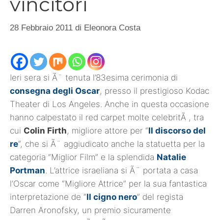
vincitori
28 Febbraio 2011
di
Eleonora Costa
Ieri sera si Ã¨ tenuta l’83esima cerimonia di
consegna degli Oscar
, presso il prestigioso Kodac
Theater di Los Angeles. Anche in questa occasione
hanno calpestato il red carpet molte celebritÃ , tra
cui
Colin Firth
, migliore attore per “
Il discorso del
re
“, che si Ã¨ aggiudicato anche la statuetta per la
categoria “Miglior Film” e la splendida
Natalie
Portman
. L’attrice israeliana si Ã¨ portata a casa
l’Oscar come “Migliore Attrice” per la sua fantastica
interpretazione de “
Il cigno nero
” del regista
Darren Aronofsky, un premio sicuramente