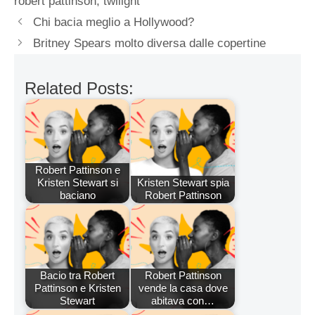
robert pattinson
,
twilight
Chi bacia meglio a Hollywood?
Britney Spears molto diversa dalle copertine
Related Posts:
Robert Pattinson e
Kristen Stewart si
Kristen Stewart spia
baciano
Robert Pattinson
Bacio tra Robert
Robert Pattinson
Pattinson e Kristen
vende la casa dove
Stewart
abitava con…