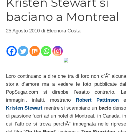
Kristen Stewart si
baciano a Montreal
25 Agosto 2010
di
Eleonora Costa
Loro continuano a dire che tra di loro non c’Ã¨ alcuna
storia d’amore ma a vedere le foto pubblicate dal
PopSugar.com si direbbe l’esatto contrario. Le
immagini, infatti, mostrano
Robert Pattinson
e
Kristen Stewart
mentre si scambiano un
bacio
denso
di passione fuori ad un hotel di Montreal, in Canada, in
cui l’attrice si trova perchÃ¨ impegnata nelle riprese
del film “
On the Road
” insieme a
Tom Sturridge
, che