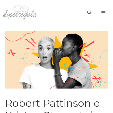
Vai
al
ME
contenuto
Robert Pattinson e