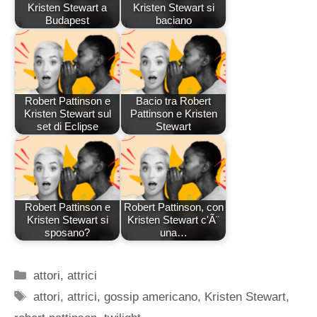
Kristen Stewart a
Kristen Stewart si
Budapest
baciano
Robert Pattinson e
Bacio tra Robert
Kristen Stewart sul
Pattinson e Kristen
set di Eclipse
Stewart
Robert Pattinson e
Robert Pattinson, con
Kristen Stewart si
Kristen Stewart c'Ã¨
sposano?
una…
Categorie
attori
,
attrici
Tag
attori
,
attrici
,
gossip americano
,
Kristen Stewart
,