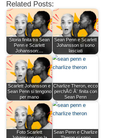
Related Posts:
Storia finita tra Sean
Sean Penn e Scarlett
Penn e Scarlett
Johansson si sono
Johansson:…
lasciati
Scarlett Johansson e
Charlize Theron, ecco
Sean Penn si tengono
perchÃ© Ã¨ finita con
per mano
Sean Penn
Foto Scarlett
Sean Penn e Charlize
Johansson con la
Theron si sono