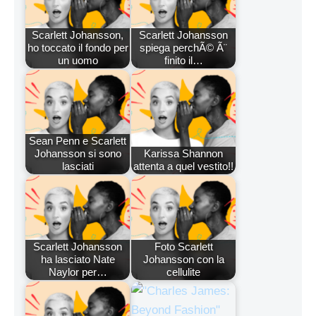
Scarlett Johansson,
Scarlett Johansson
ho toccato il fondo per
spiega perchÃ© Ã¨
un uomo
finito il…
Sean Penn e Scarlett
Johansson si sono
Karissa Shannon
lasciati
attenta a quel vestito!!
Scarlett Johansson
Foto Scarlett
ha lasciato Nate
Johansson con la
Naylor per…
cellulite