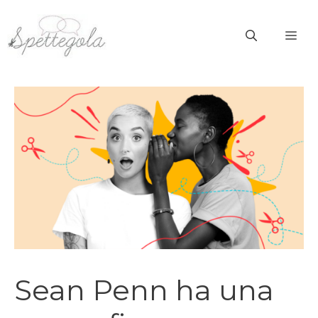
Vai
al
ME
contenuto
Sean Penn ha una