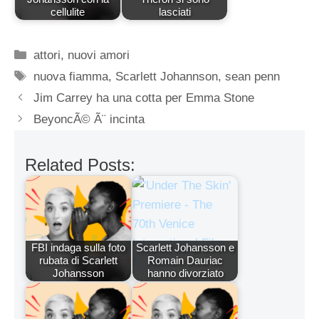
cellulite
lasciati
Categorie
attori
,
nuovi amori
Tag
nuova fiamma
,
Scarlett Johannson
,
sean penn
Jim Carrey ha una cotta per Emma Stone
BeyoncÃ© Ã¨ incinta
Related Posts:
FBI indaga sulla foto
Scarlett Johansson e
rubata di Scarlett
Romain Dauriac
Johansson
hanno divorziato