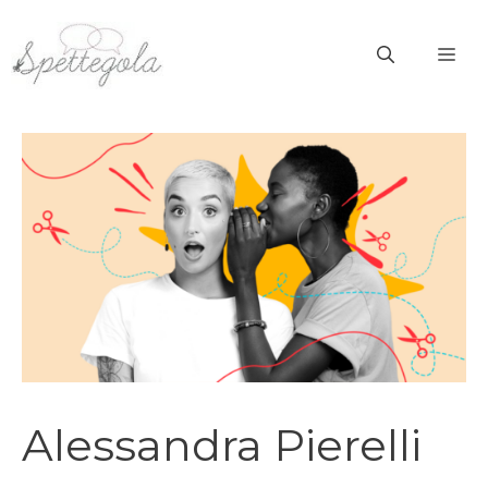
Vai
al
ME
contenuto
Alessandra Pierelli