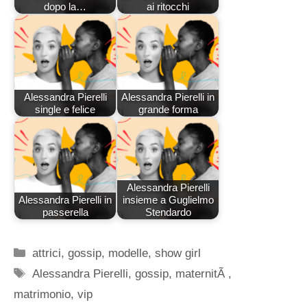
dopo la…
ai ritocchi
Alessandra Pierelli
Alessandra Pierelli in
single e felice
grande forma
Alessandra Pierelli
Alessandra Pierelli in
insieme a Guglielmo
passerella
Stendardo
Categorie
attrici
,
gossip
,
modelle
,
show girl
Tag
Alessandra Pierelli
,
gossip
,
maternitÃ
,
matrimonio
,
vip