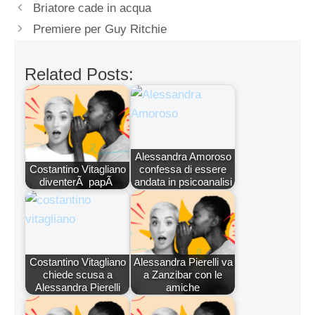
Briatore cade in acqua
Premiere per Guy Ritchie
Related Posts:
Alessandra Amoroso
Costantino Vitagliano
confessa di essere
diventerÃ papÃ
andata in psicoanalisi
Costantino Vitagliano
Alessandra Pierelli va
chiede scusa a
a Zanzibar con le
Alessandra Pierelli
amiche