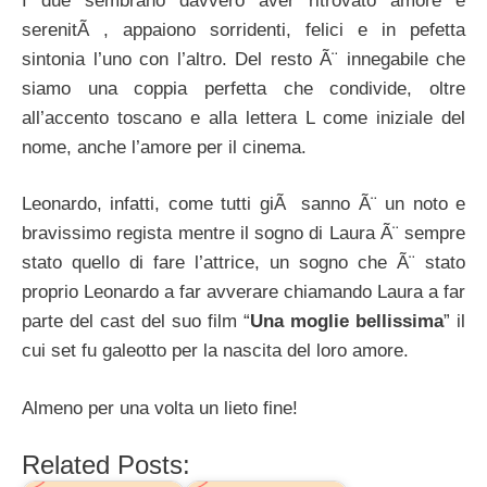
I due sembrano davvero aver ritrovato amore e
serenitÃ , appaiono sorridenti, felici e in pefetta
sintonia l’uno con l’altro. Del resto Ã¨ innegabile che
siamo una coppia perfetta che condivide, oltre
all’accento toscano e alla lettera L come iniziale del
nome, anche l’amore per il cinema.
Leonardo, infatti, come tutti giÃ sanno Ã¨ un noto e
bravissimo regista mentre il sogno di Laura Ã¨ sempre
stato quello di fare l’attrice, un sogno che Ã¨ stato
proprio Leonardo a far avverare chiamando Laura a far
parte del cast del suo film “
Una moglie bellissima
” il
cui set fu galeotto per la nascita del loro amore.
Almeno per una volta un lieto fine!
Related Posts: