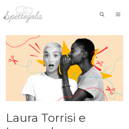
Vai
al
ME
contenuto
Laura Torrisi e