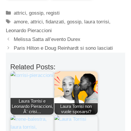
Categorie
attrici
,
gossip
,
registi
Tag
amore
,
attrici
,
fidanzati
,
gossip
,
laura torrisi
,
Leonardo Pieraccioni
Melissa Satta all’evento Durex
Paris Hilton e Doug Reinhardt si sono lasciati
Related Posts:
Laura Torrisi e
Leonardo Pieraccioni,
Laura Torrisi non
Ã¨ crisi…
vuole sposarsi?