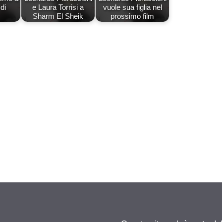
di
e Laura Torrisi a
vuole sua figlia nel
Sharm El Sheik
prossimo film