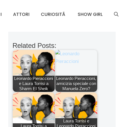
I
ATTORI
CURIOSITÃ
SHOW GIRL
Related Posts:
Leonardo Pieraccioni
Leonardo Pieraccioni,
e Laura Torrisi a
amicizia speciale con
Sharm El Sheik
Manuela Zero?
Laura Torrisi e
Laura Torrisi a
Leonardo Pieraccioni