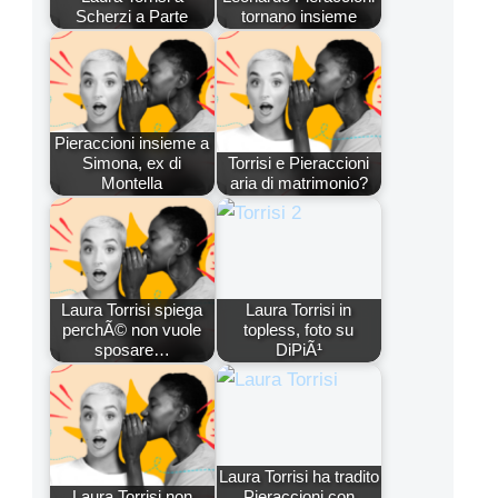
Scherzi a Parte
tornano insieme
Pieraccioni insieme a
Simona, ex di
Torrisi e Pieraccioni
Montella
aria di matrimonio?
Laura Torrisi spiega
Laura Torrisi in
perchÃ© non vuole
topless, foto su
sposare…
DiPiÃ¹
Laura Torrisi ha tradito
Laura Torrisi non
Pieraccioni con