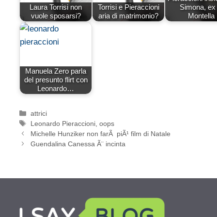
Laura Torrisi non
Torrisi e Pieraccioni
Simona, ex 
vuole sposarsi?
aria di matrimonio?
Montella
Manuela Zero parla
del presunto flirt con
Leonardo…
Categorie
attrici
Tag
Leonardo Pieraccioni
,
oops
Michelle Hunziker non farÃ piÃ¹ film di Natale
Guendalina Canessa Ã¨ incinta