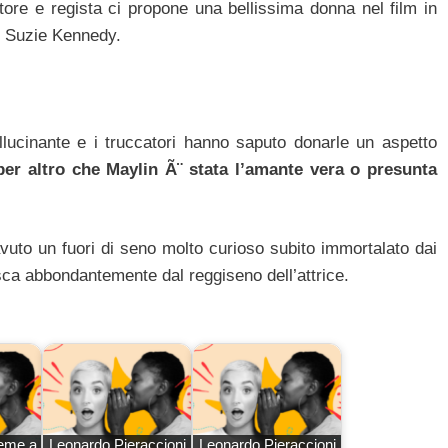
ore e regista ci propone una bellissima donna nel film in
e Suzie Kennedy.
lucinante e i truccatori hanno saputo donarle un aspetto
per altro che Maylin Ã¨ stata l’amante vera o presunta
vuto un fuori di seno molto curioso subito immortalato dai
esca abbondantemente dal reggiseno dell’attrice.
ieme a
Leonardo Pieraccioni
Leonardo Pieraccioni