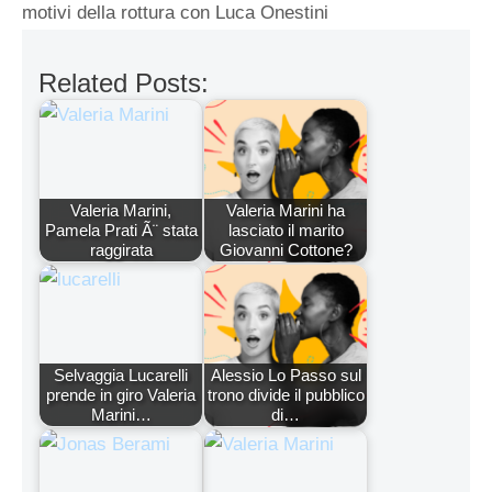
motivi della rottura con Luca Onestini
Related Posts:
Valeria Marini,
Valeria Marini ha
Pamela Prati Ã¨ stata
lasciato il marito
raggirata
Giovanni Cottone?
Selvaggia Lucarelli
Alessio Lo Passo sul
prende in giro Valeria
trono divide il pubblico
Marini…
di…