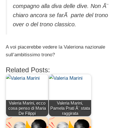
compagno alla diva delle dive. Non Ã¨
chiaro ancora se farÃ parte del trono
over o del trono classico.
A voi piacerebbe vedere la Valeriona nazionale
sull’ambitissimo trono?
Related Posts:
Valeria Marini, ecco
Valeria Marini,
cosa penso di Maria
Pamela Prati Ã¨ stata
De Filippi
raggirata