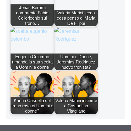
Jonas Berami
commenta Fabio
Valeria Marini, ecco
Colloricchio sul
cosa penso di Maria
trono…
De Filippi
Eugenio Colombo
Uomini e Donne,
rimanda la sua scelta
Jeremias Rodriguez
a Uomini e donne
nuovo tronista?
Karina Cascella sul
Valeria Marini insieme
trono rosa di Uomini e
a Costantino
donne?
Vitagliano