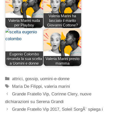
Valeria Marini ha
Valeria Marini nuda
lasciato il marito
per Playboy
Giovanni Cottone?
Eugenio Colombo
rimanda la sua scelta
Valeria Marini presto
a Uomini e donne
mamma
Categorie
attrici
,
gossip
,
uomini-e-donne
Tag
Maria De Filippi
,
valeria marini
Grande Fratello Vip, Corinne Clery, nuove
dichiarazioni su Serena Grandi
Grande Fratello Vip 2017, Soleil SorgÃ¨ spiega i