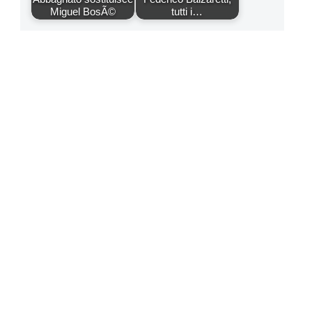
Miguel BosÃ©
tutti i…