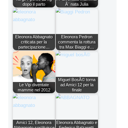
dopo il parto
Ã¨ nata Julia
Eleonora Abbagnato
Eleonora Pedron
criticata per la
commenta la rottura
partecipazione…
tra Max Biaggi e…
Miguel BosÃ© torna
Le Vip diventate
ad Amici 12 per la
mamme nel 2012
finale
Amici 12, Eleonora
Eleonora Abbagnato e
Abbagnato sostituisce
Federico Balzaretti,