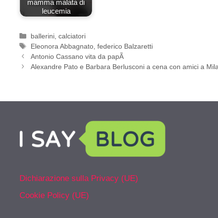
mamma malata di
leucemia
Categorie
ballerini
,
calciatori
Tag
Eleonora Abbagnato
,
federico Balzaretti
Antonio Cassano vita da papÃ
Alexandre Pato e Barbara Berlusconi a cena con amici a Mil
Dichiarazione sulla Privacy (UE)
Cookie Policy (UE)