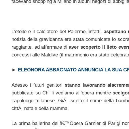
facevano shopping a Milano in alcuni negozi di abbigli
L’etoile e il calciatore del Palermo, infatti,
aspettano
notizia della gravidanza era stata comunicata lo sco
raggiante, ad affermare di
aver scoperto il lieto eve
concessi alle Maldive (il matrimonio era stato celebra
►
ELEONORA ABBAGNATO ANNUNCIA LA SUA G
Adesso i futuri genitori
stanno lavorando alacreme
pubblicate su Chi li vediamo all’opera mentre
scelgo
capoluogo milanese. GiÃ scelto il nome della bamb
cittÃ natale della mamma.
La prima ballerina dellâ€™Opera Garnier di Parigi no