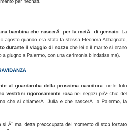
amento per neonati.
 una bambina che nascerÃ per la metÃ di gennaio
. La
rso agosto quando era stata la stessa Eleonora Abbagnato,
nto durante il viaggio di nozze
che lei e il marito si erano
to a giugno a Palermo, con una cerimonia blindatissima).
RAVIDANZA
nte al guardaroba della prossima nascitura
: nelle foto
no vestitini rigorosamente rosa
nei negozi piÃ¹ chic del
ina che si chiamerÃ Julia e che nascerÃ a Palermo, la
n si Ã¨ mai detta preoccupata del momento di stop forzato