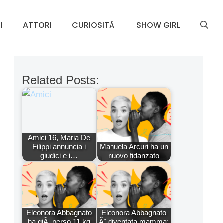
I
ATTORI
CURIOSITÃ
SHOW GIRL
Related Posts:
Amici 16, Maria De
Filippi annuncia i
Manuela Arcuri ha un
giudici e i…
nuovo fidanzato
Eleonora Abbagnato
Eleonora Abbagnato
ha giÃ perso 11 kg
Ã¨ diventata mamma: