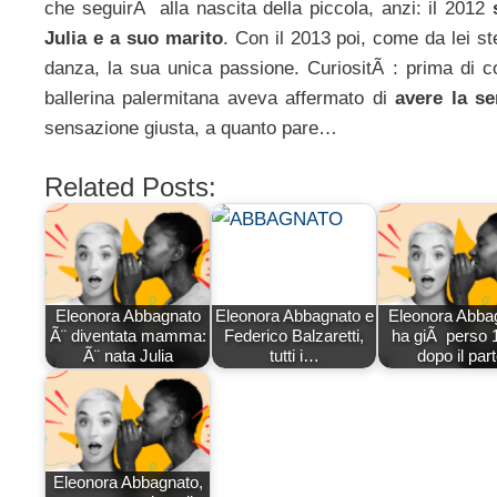
che seguirÃ alla nascita della piccola, anzi: il 2012
Julia e a suo marito
. Con il 2013 poi, come da lei s
danza, la sua unica passione. CuriositÃ : prima di 
ballerina palermitana aveva affermato di
avere la s
sensazione giusta, a quanto pare…
Related Posts:
Eleonora Abbagnato
Eleonora Abbagnato e
Eleonora Abba
Ã¨ diventata mamma:
Federico Balzaretti,
ha giÃ perso 
Ã¨ nata Julia
tutti i…
dopo il par
Eleonora Abbagnato,