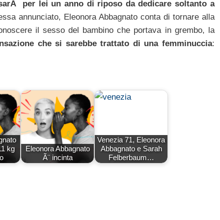
sarÃ per lei un anno di riposo da dedicare soltanto a
tessa annunciato, Eleonora Abbagnato conta di tornare alla
conoscere il sesso del bambino che portava in grembo, la
ensazione che si sarebbe trattato di una femminuccia
:
gnato
Venezia 71, Eleonora
11 kg
Eleonora Abbagnato
Abbagnato e Sarah
to
Ã¨ incinta
Felberbaum…