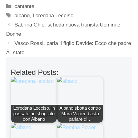
Categorie
cantante
Tag
albano
,
Loredana Lecciso
Sabrina Ghio, scheda nuova tronista Uomini e
Donne
Vasco Rossi, parla il figlio Davide: Ecco che padre
Ã¨ stato
Related Posts:
Loredana Lecciso, in
Albano sbotta contro
passato ho sbagliato
Mara Venier, basta
con Albano
parlare di…