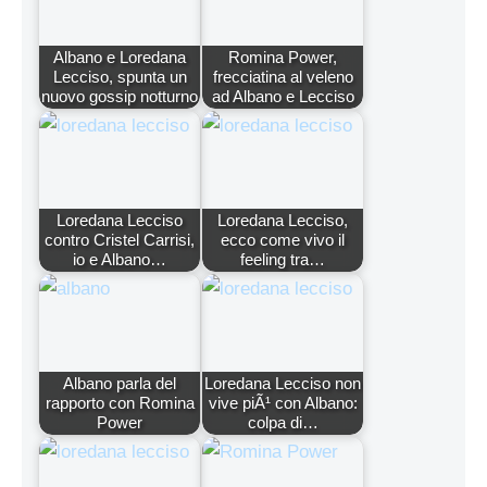
Albano e Loredana
Romina Power,
Lecciso, spunta un
frecciatina al veleno
nuovo gossip notturno
ad Albano e Lecciso
Loredana Lecciso
Loredana Lecciso,
contro Cristel Carrisi,
ecco come vivo il
io e Albano…
feeling tra…
Albano parla del
Loredana Lecciso non
rapporto con Romina
vive piÃ¹ con Albano:
Power
colpa di…