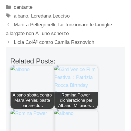
Categorie
cantante
Tag
albano
,
Loredana Lecciso
Marica Pellegrinelli, far funzionare le famiglie
allargate non Ã¨ uno scherzo
Licia ColÃ² contro Camila Raznovich
Related Posts:
Albano sbotta contro
Romina Power,
Mara Venier, basta
dichiarazione per
parlare di…
Albano: Mi piace…