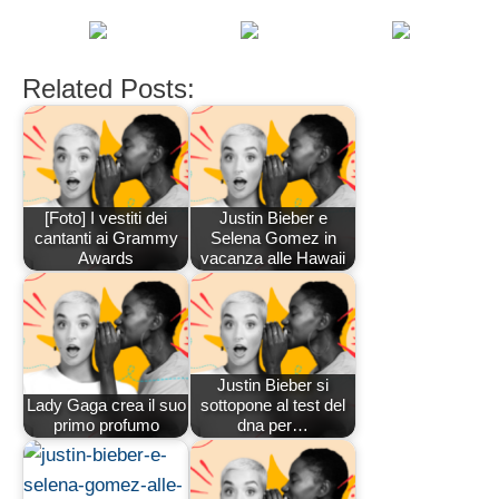
Related Posts:
[Foto] I vestiti dei
Justin Bieber e
cantanti ai Grammy
Selena Gomez in
Awards
vacanza alle Hawaii
Justin Bieber si
Lady Gaga crea il suo
sottopone al test del
primo profumo
dna per…