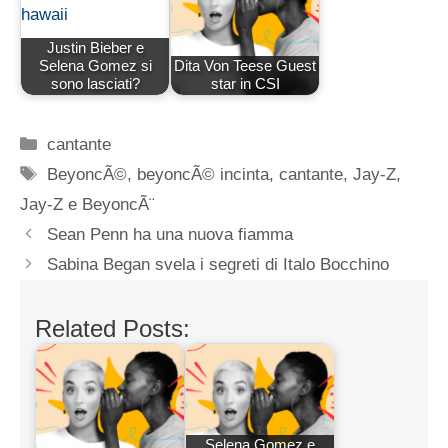
Justin Bieber e
Selena Gomez si
Dita Von Teese Guest
sono lasciati?
star in CSI
Categorie
cantante
Tag
BeyoncÃ©
,
beyoncÃ© incinta
,
cantante
,
Jay-Z
,
Jay-Z e BeyoncÃ¨
Sean Penn ha una nuova fiamma
Sabina Began svela i segreti di Italo Bocchino
Related Posts:
Selena Gomez e