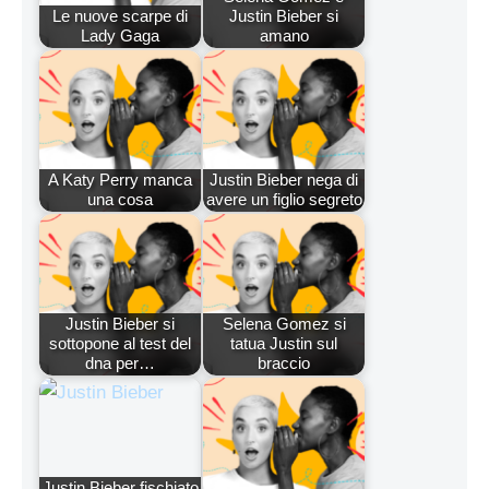
Le nuove scarpe di
Justin Bieber si
Lady Gaga
amano
A Katy Perry manca
Justin Bieber nega di
una cosa
avere un figlio segreto
Justin Bieber si
Selena Gomez si
sottopone al test del
tatua Justin sul
dna per…
braccio
Justin Bieber fischiato