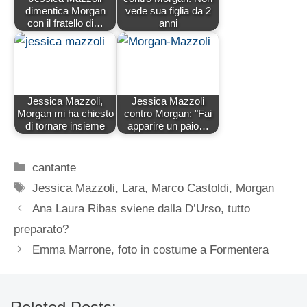
dimentica Morgan
vede sua figlia da 2
con il fratello di…
anni
Jessica Mazzoli,
Jessica Mazzoli
Morgan mi ha chiesto
contro Morgan: "Fai
di tornare insieme
apparire un paio…
Categorie
cantante
Tag
Jessica Mazzoli
,
Lara
,
Marco Castoldi
,
Morgan
Ana Laura Ribas sviene dalla D’Urso, tutto
preparato?
Emma Marrone, foto in costume a Formentera