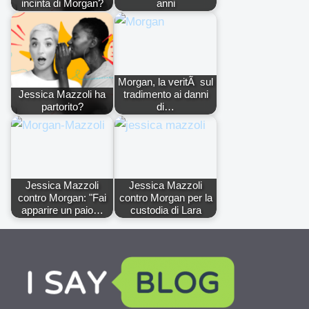
incinta di Morgan?
anni
Morgan, la veritÃ sul
Jessica Mazzoli ha
tradimento ai danni
partorito?
di…
Jessica Mazzoli
Jessica Mazzoli
contro Morgan: "Fai
contro Morgan per la
apparire un paio…
custodia di Lara