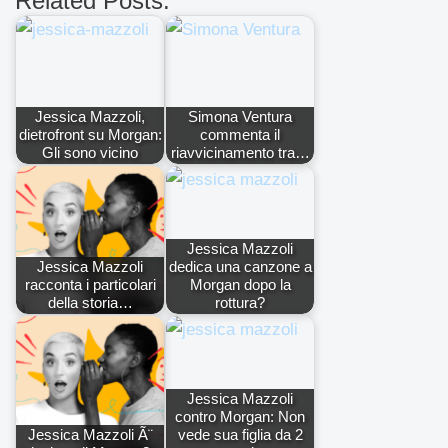
Related Posts:
Jessica Mazzoli,
Simona Ventura
dietrofront su Morgan:
commenta il
Gli sono vicino
riavvicinamento tra…
Jessica Mazzoli
Jessica Mazzoli
dedica una canzone a
racconta i particolari
Morgan dopo la
della storia…
rottura?
Jessica Mazzoli
contro Morgan: Non
Jessica Mazzoli Ã¨
vede sua figlia da 2