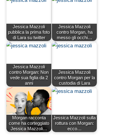
Jessica Mazzoli
Jessica Mazzoli
pubblica la prima foto
contro Morgan, ha
di Lara su twitter
messo gli occhi…
Jessica Mazzoli
contro Morgan: Non
Jessica Mazzoli
vede sua figlia da 2
contro Morgan per la
anni
custodia di Lara
Morgan racconta
Jessica Mazzoli sulla
come ha corteggiato
rottura con Morgan:
Jessica Mazzoli…
ecco…