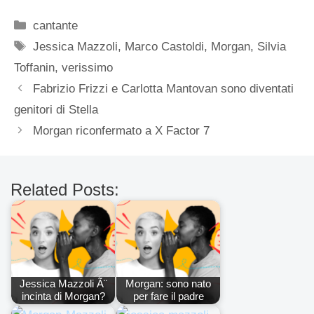
Categorie
cantante
Tag
Jessica Mazzoli
,
Marco Castoldi
,
Morgan
,
Silvia
Toffanin
,
verissimo
Fabrizio Frizzi e Carlotta Mantovan sono diventati
genitori di Stella
Morgan riconfermato a X Factor 7
Related Posts:
Jessica Mazzoli Ã¨
Morgan: sono nato
incinta di Morgan?
per fare il padre