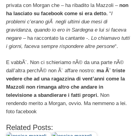
privata con Morgan che – ha ribadito la Mazzoli –
non
ha lasciato su facebook come si era detto.
“
I
problemi c’erano giÃ negli ultimi due mesi di
gravidanza, quando io ero in Sardegna e lui si faceva
negare
– ha raccontato la cantante -.
Lo chiamavo tutti
i giorni, faceva sempre rispondere altre persone
“.
E vabbÃ¨. Non ci schieriamo nÃ© da una parte nÃ©
dall’altra perchÃ© non Ã¨ affare nostro:
ma Ã¨ triste
vedere che ad una ragazzina di vent’anni come la
Mazzoli non rimanga altro che andare in
televisione a sbandierare i fatti propri.
Non
rendendo merito a Morgan, ovvio. Ma nemmeno a lei.
foto facebook
Related Posts: