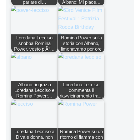
parlare di…
Albano: Mi piace…
Loredana Lecciso
Romina Power sulla
snobba Romina
storia con Albano,
Power, vesto piÃ¹…
limonavamo per ore
Albano ringrazia
Loredana Lecciso
Loredana Lecciso e
commenta il
Romina Power:…
riavvicinamento tra…
Loredana Lecciso a
Romina Power su un
Diva e donna, non
ritorno di fiamma con