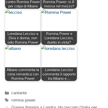
contro Romina Power
Romina Power: si Ã¨
per colpa di Albano
messa nel mezzo?
Loredana Lecciso a
Romina Power e
Diva e donna, non
Loredana Lecciso,
odio Romina Power
duetto in vista?
Albano commenta la
Loredana Lecciso
cena romantica con
commenta il rapporto
Romina Power
tra Albano e…
Categorie
cantante
Tag
romina power
Gianna Nannini a Londra: Ho lasciato l’Italia per