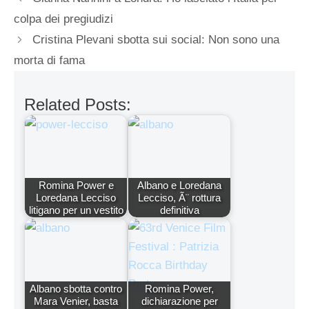
colpa dei pregiudizi
Cristina Plevani sbotta sui social: Non sono una
morta di fama
Related Posts:
Romina Power e
Albano e Loredana
Loredana Lecciso
Lecciso, Ã¨ rottura
litigano per un vestito
definitiva
Albano sbotta contro
Romina Power,
Mara Venier, basta
dichiarazione per