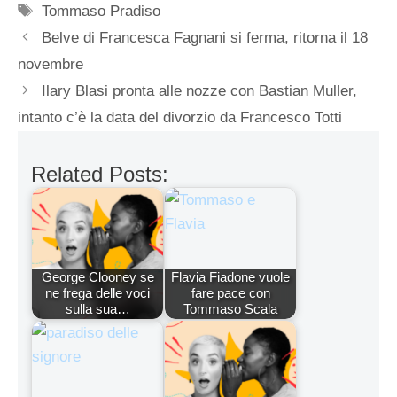
Tag
Tommaso Pradiso
Belve di Francesca Fagnani si ferma, ritorna il 18
novembre
Ilary Blasi pronta alle nozze con Bastian Muller,
intanto c’è la data del divorzio da Francesco Totti
Related Posts:
George Clooney se
Flavia Fiadone vuole
ne frega delle voci
fare pace con
sulla sua…
Tommaso Scala