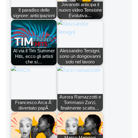
Jovanotti anticipa il
Il paradiso delle
nuovo video Tensione
signore: anticipazioni
Evolutiva…
Al via il Tim Summer
Alessandro Tersigni,
Hits, ecco gli artisti
sono un dongiovanni
che si…
solo nel lavoro
Aurora Ramazzotti e
Francesco Arca Ã¨
Tommaso Zorzi,
diventato papÃ
finalmente scatta…
Marco Mengoni