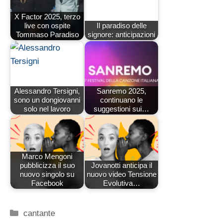
X Factor 2025, terzo
live con ospite
Il paradiso delle
Tommaso Paradiso
signore: anticipazioni
Alessandro Tersigni,
Sanremo 2025,
sono un dongiovanni
continuano le
solo nel lavoro
suggestioni sui…
Marco Mengoni
pubblicizza il suo
Jovanotti anticipa il
nuovo singolo su
nuovo video Tensione
Facebook
Evolutiva…
Categorie
cantante