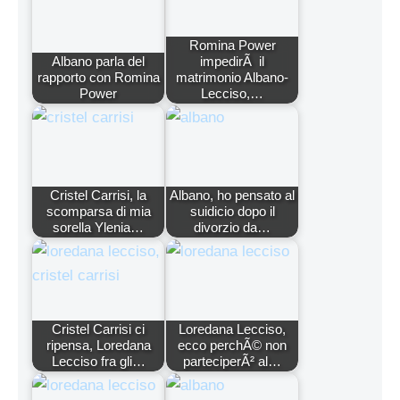
Romina Power
Albano parla del
impedirÃ il
rapporto con Romina
matrimonio Albano-
Power
Lecciso,…
Cristel Carrisi, la
Albano, ho pensato al
scomparsa di mia
suidicio dopo il
sorella Ylenia…
divorzio da…
Cristel Carrisi ci
Loredana Lecciso,
ripensa, Loredana
ecco perchÃ© non
Lecciso fra gli…
parteciperÃ² al…