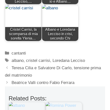
Lecciso,…
io e Albano…
Cristel Carrisi, la
Albano e Loredana
scomparsa di mia
Lecciso in crisi,
sorella Ylenia…
secondo Chi
Categorie
cantanti
Tag
albano
,
cristel carrisi
,
Loredana Lecciso
Teresa Cilia e Salvatore Di Carlo, tensione prima
del matrimonio
Beatrice Valli contro Fabio Ferrara
Related Posts: